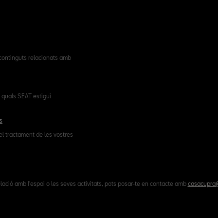
 continguts relacionats amb
 quals SEAT estigui
s
el tractament de les vostres
lació amb l'espai o les seves activitats, pots posar-te en contacte amb
casacupra@