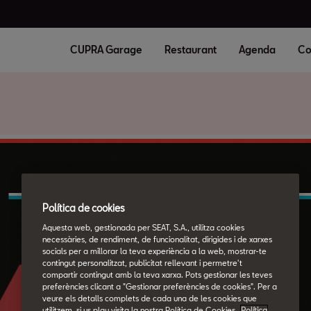
CUPRA Garage
Restaurant
Agenda
Co
Política de cookies
Aquesta web, gestionada per SEAT, S.A., utilitza cookies
necessàries, de rendiment, de funcionalitat, dirigides i de xarxes
socials per a millorar la teva experiència a la web, mostrar-te
contingut personalitzat, publicitat rellevant i permetre't
compartir contingut amb la teva xarxa. Pots gestionar les teves
preferències clicant a "Gestionar preferències de cookies". Per a
veure els detalls complets de cada una de les cookies que
utilitzem, si us plau visita la nostra Política de Cookies.
Política