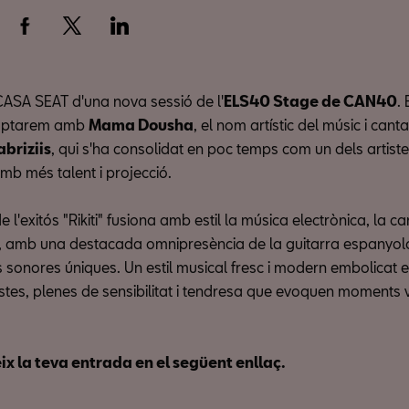
ASA SEAT d'una nova sessió de l'
ELS40 Stage de CAN40
.
omptarem amb
Mama Dousha
, el nom artístic del músic i cant
briziis
, qui s'ha consolidat en poc temps com un dels artist
mb més talent i projecció.
e l'exitós "Rikiti" fusiona amb estil la música electrònica, la ca
, amb una destacada omnipresència de la guitarra espanyola
s sonores úniques. Un estil musical fresc i modern embolicat 
mistes, plenes de sensibilitat i tendresa que evoquen moments vi
x la teva entrada en el següent enllaç.