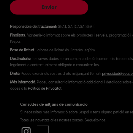
Enviar
Responsable del tractament
: SEAT, SA (CASA SEAT)
Finalitats
: Mantenir-lo informat sobre els productes i serveis, programació i
l'espai.
Base de licitud
: La base de licitud és l’interès legítim.
Destinataris
: Les seves dades seran comunicades únicament als tercers als
legalment o contractualment obligada a comunicar-los.
Drets
: Podeu exercir els vostres drets mitjançant l'email:
privacidad@seat.e
Més informació
: Podeu consultar la informació addicional i detallada sobre 
dades a la
Política de Privacitat
.
Consultes de mitjans de comunicació
Si necessites més informació sobre l'espai o tens alguna petició en re
Totes les novetats a les nostres xarxes. Segueix-nos!