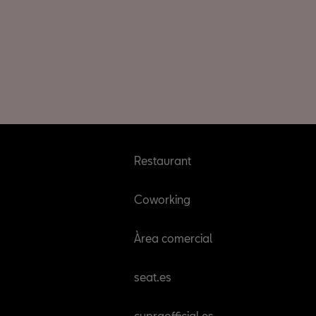
Restaurant
Coworking
Àrea comercial
seat.es
cupraofficial.es