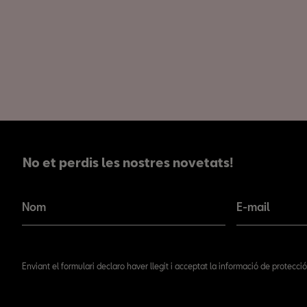
No et perdis les nostres novetats!
No et perdis les nostres novetats!
Nom
E-mail
Enviant el formulari declaro haver llegit i acceptat la informació de protecc