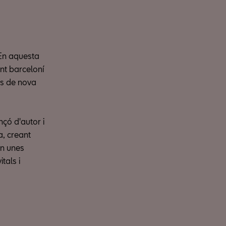
 En aquesta
ant barceloní
es de nova
nçó d'autor i
, creant
en unes
tals i