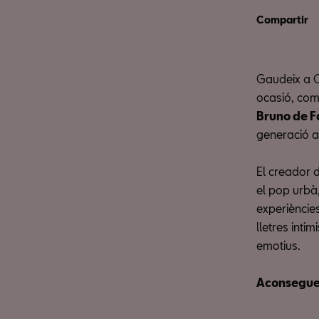
Compartir
Gaudeix a C
ocasió, c
Bruno de Fa
generació a
El creador d
el pop urbà
experièncie
lletres inti
emotius.
Aconseguei