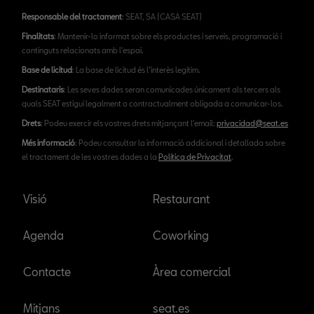
Responsable del tractament
: SEAT, SA (CASA SEAT)
Finalitats
: Mantenir-lo informat sobre els productes i serveis, programació i
continguts relacionats amb l'espai.
Base de licitud
: La base de licitud és l’interès legítim.
Destinataris
: Les seves dades seran comunicades únicament als tercers als
quals SEAT estigui legalment o contractualment obligada a comunicar-los.
Drets
: Podeu exercir els vostres drets mitjançant l'email:
privacidad@seat.es
Més informació
: Podeu consultar la informació addicional i detallada sobre
el tractament de les vostres dades a la
Política de Privacitat
.
Visió
Restaurant
Agenda
Coworking
Contacte
Àrea comercial
Mitjans
seat.es