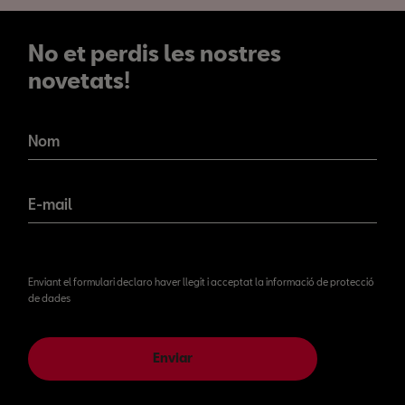
No et perdis les nostres
novetats!
No et perdis les nostres
novetats!
Nom
E-mail
Enviant el formulari declaro haver llegit i acceptat la informació de protecció
de dades
Enviar