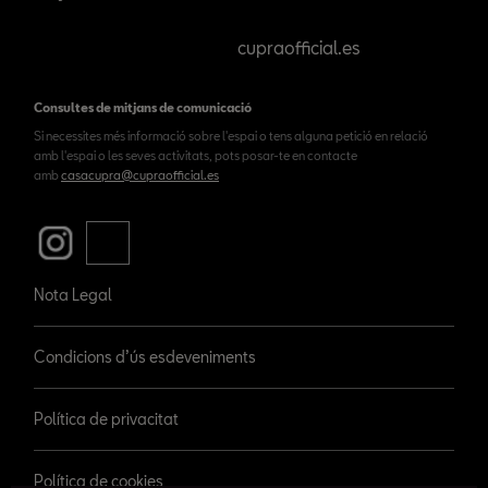
cupraofficial.es
Consultes de mitjans de comunicació
Si necessites més informació sobre l'espai o tens alguna petició en relació
amb l'espai o les seves activitats, pots posar-te en contacte
amb
casacupra@cupraofficial.es
Nota Legal
Condicions d’ús esdeveniments
Política de privacitat
Política de cookies