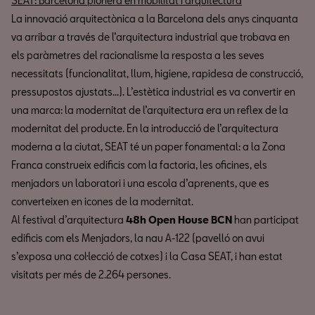
SEAT: Barcelona pionera en mobilitat i arquitectura
La innovació arquitectònica a la Barcelona dels anys cinquanta
va arribar a través de l’arquitectura industrial que trobava en
els paràmetres del racionalisme la resposta a les seves
necessitats (funcionalitat, llum, higiene, rapidesa de construcció,
pressupostos ajustats...). L’estètica industrial es va convertir en
una marca: la modernitat de l’arquitectura era un reflex de la
modernitat del producte. En la introducció de l’arquitectura
moderna a la ciutat, SEAT té un paper fonamental: a la Zona
Franca construeix edificis com la factoria, les oficines, els
menjadors un laboratori i una escola d’aprenents, que es
converteixen en icones de la modernitat.
Al festival d’arquitectura
48h Open House BCN
han participat
edificis com els Menjadors, la nau A-122 (pavelló on avui
s’exposa una col·lecció de cotxes) i la Casa SEAT, i han estat
visitats per més de 2.264 persones.