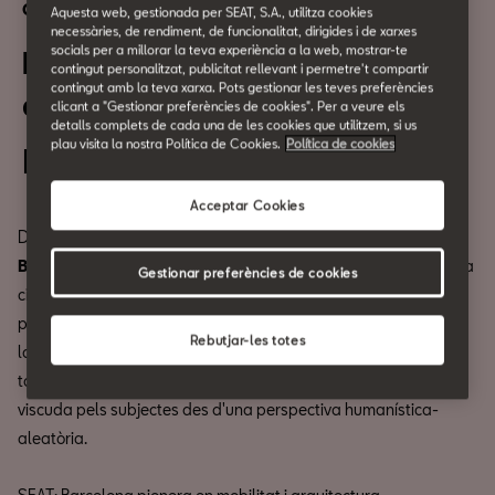
Cultura Urbana
Aquesta web, gestionada per SEAT, S.A., utilitza cookies
necessàries, de rendiment, de funcionalitat, dirigides i de xarxes
socials per a millorar la teva experiència a la web, mostrar-te
Expo 48 OHB: La teva
contingut personalitzat, publicitat rellevant i permetre't compartir
contingut amb la teva xarxa. Pots gestionar les teves preferències
arquitectura i la meva
clicant a "Gestionar preferències de cookies". Per a veure els
detalls complets de cada una de les cookies que utilitzem, si us
plau visita la nostra Política de Cookies.
Política de cookies
Del 13 al 24 d'octubre.
Acceptar Cookies
Des de l’any 2010, el festival
48h Open House
BCN (OHB)
parla d’arquitectura i permet que el públic recorri la
Gestionar preferències de cookies
ciutat de manera diferent, que es posi en contacte amb els
professionals, que construeixi el seu imaginari particular sobre
Rebutjar-les totes
la ciutat i que ens parli de la relació que hi té. L'exposició recull
tots aquests agents i s’acosta a l'experiència arquitectònica
viscuda pels subjectes des d'una perspectiva humanística-
aleatòria.