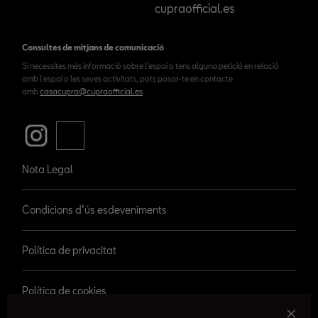
cupraofficial.es
Consultes de mitjans de comunicació
Si necessites més informació sobre l'espai o tens alguna petició en relació
amb l'espai o les seves activitats, pots posar-te en contacte
amb
casacupra@cupraofficial.es
Nota Legal
Condicions d’ús esdeveniments
Política de privacitat
Política de cookies