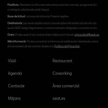
Finalitats
: Mantenir-lo informat sobre els productes i serveis, programació i
continguts relacionats amb l'espai.
Base de licitud
: La base de licitud és l’interès legítim.
Destinataris
: Les seves dades seran comunicades únicament als tercers als
quals SEAT estigui legalment o contractualment obligada a comunicar-los.
Drets
: Podeu exercir els vostres drets mitjançant l'email:
privacidad@seat.es
Més informació
: Podeu consultar la informació addicional i detallada sobre
el tractament de les vostres dades a la
Política de Privacitat
.
Visió
Restaurant
Agenda
Coworking
Contacte
Àrea comercial
Mitjans
seat.es