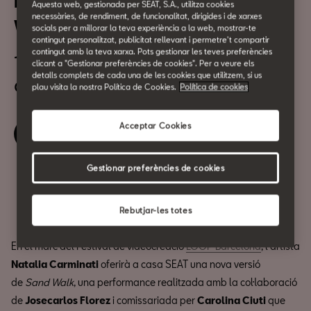
Festival LOOP 2022: “Sand
Aquesta web, gestionada per SEAT, S.A., utilitza cookies
necessàries, de rendiment, de funcionalitat, dirigides i de xarxes
Walk” de Natalia Carminati
socials per a millorar la teva experiència a la web, mostrar-te
contingut personalitzat, publicitat rellevant i permetre't compartir
contingut amb la teva xarxa. Pots gestionar les teves preferències
12 de Novembre
clicant a "Gestionar preferències de cookies". Per a veure els
detalls complets de cada una de les cookies que utilitzem, si us
a les 19:30h
plau visita la nostra Política de Cookies.
Política de cookies
Acceptar Cookies
Reviu l'esdeveniment
Gestionar preferències de cookies
Compartir
Rebutjar-les totes
En el marc del Festival de videocreació
LOOP Barcelona
, l'artista
Natalia Carminati
oferirà a casa SEAT una nova versió
de
Sand Walk
, una performance realitzada amb la col·laboració
de
Josecarlos Florez
i comissariada per
Carolina Ciuti
que