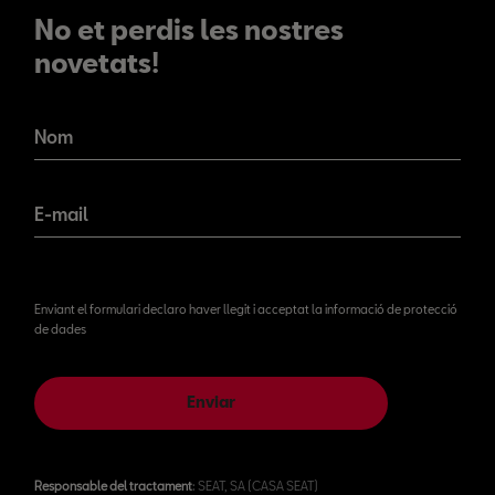
No et perdis les nostres
novetats!
No et perdis les nostres
novetats!
Nom
E-mail
Enviant el formulari declaro haver llegit i acceptat la informació de protecció
de dades
Enviar
Responsable del tractament
: SEAT, SA (CASA SEAT)