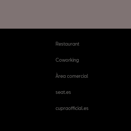
Restaurant
Coworking
Àrea comercial
seat.es
cupraofficial.es