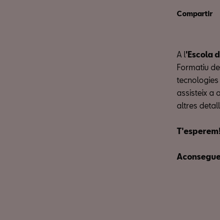
Compartir
A l
'Escola 
Formatiu de
tecnologies 
assisteix a 
altres detall
T'esperem
Aconseguei