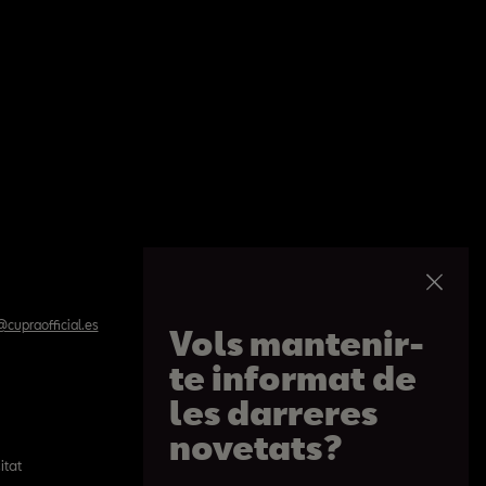
cupraofficial.es
Vols mantenir-
te informat de
les darreres
novetats?
itat
Política de cookies