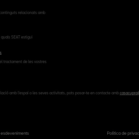
 continguts relacionats amb
 quals SEAT estigui
s
el tractament de les vostres
lació amb l'espai o les seves activitats, pots posar-te en contacte amb
casacupra@
s esdeveniments
Política de privac