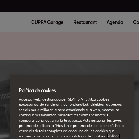
CUPRA Garage
Restaurant
Agenda
Co
Política de cookies
Aquesta web, gestionada per SEAT, S.A., utilitza cookies
necessàries, de rendiment, de funcionalitat, dirigides i de xarxes
socials per a millorar la teva experiència a la web, mostrar-te
contingut personalitzat, publicitat rellevant i permetre't
compartir contingut amb la teva xarxa. Pots gestionar les teves
preferències clicant a "Gestionar preferències de cookies". Per a
veure els detalls complets de cada una de les cookies que
utilitzem, si us plau visita la nostra Política de Cookies.
Política