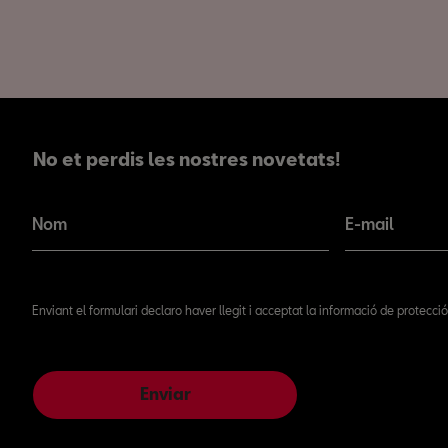
No et perdis les nostres novetats!
No et perdis les nostres novetats!
Nom
E-mail
Enviant el formulari declaro haver llegit i acceptat la informació de protecc
Enviar