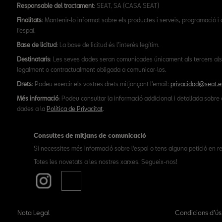
Responsable del tractament
: SEAT, SA (CASA SEAT)
Finalitats
: Mantenir-lo informat sobre els productes i serveis, programació i
l'espai.
Base de licitud
: La base de licitud és l’interès legítim.
Destinataris
: Les seves dades seran comunicades únicament als tercers als
legalment o contractualment obligada a comunicar-los.
Drets
: Podeu exercir els vostres drets mitjançant l'email:
privacidad@seat.e
Més informació
: Podeu consultar la informació addicional i detallada sobre 
dades a la
Política de Privacitat
.
Consultes de mitjans de comunicació
Si necessites més informació sobre l'espai o tens alguna petició en re
Totes les novetats a les nostres xarxes. Segueix-nos!
Nota Legal
Condicions d’ú