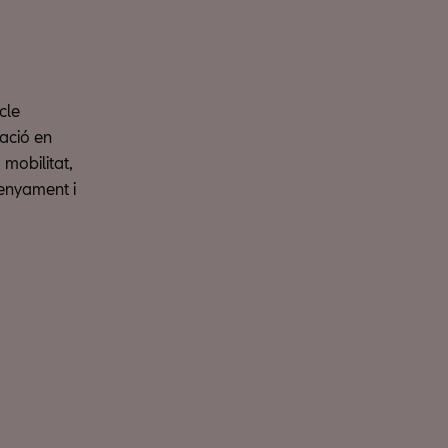
cle
ació en
 mobilitat,
senyament i