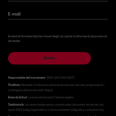
E-mail
Enviant el formulari declaro haver llegit i acceptat la informació de protecció
de dades
Enviar
Responsable del tractament
: SEAT, SA (CASA SEAT)
Finalitats
: Mantenir-lo informat sobre els productes i serveis, programació i
continguts relacionats amb l'espai.
Base de licitud
: La base de licitud és l’interès legítim.
Destinataris
: Les seves dades seran comunicades únicament als tercers als
quals SEAT estigui legalment o contractualment obligada a comunicar-los.