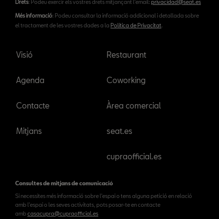
Drets
: Podeu exercir els vostres drets mitjançant l'email:
privacidad@seat.es
Més informació
: Podeu consultar la informació addicional i detallada sobre
el tractament de les vostres dades a la
Política de Privacitat
.
Visió
Restaurant
Agenda
Coworking
Contacte
Àrea comercial
Mitjans
seat.es
cupraofficial.es
Consultes de mitjans de comunicació
Si necessites més informació sobre l'espai o tens alguna petició en relació
amb l'espai o les seves activitats, pots posar-te en contacte
amb
casacupra@cupraofficial.es