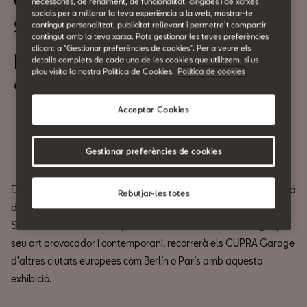
Garage Takeover a CASA
necessàries, de rendiment, de funcionalitat, dirigides i de xarxes
socials per a millorar la teva experiència a la web, mostrar-te
SEAT
contingut personalitzat, publicitat rellevant i permetre't compartir
contingut amb la teva xarxa. Pots gestionar les teves preferències
clicant a "Gestionar preferències de cookies". Per a veure els
Del 12 de Febrer
detalls complets de cada una de les cookies que utilitzem, si us
plau visita la nostra Política de Cookies.
Política de cookies
al 24 de Febrer
Acceptar Cookies
Compartir
Gestionar preferències de cookies
Després de la inauguració al CUPRA Garage de Milà, l'exposició
Rebutjar-les totes
de l'artista d'art urbà
TvBoy
,
Garage Takeover
, arriba a CASA
SEAT el 12 de febrer. TvBoy, ambaixador de CUPRA i conegut pel
seu art provocador i contemporani, recorrerà els CUPRA Garage
d'altres ciutats europees com Berlín o París amb aquesta
exhibició.