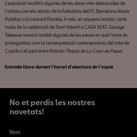
L'exposició recollirà algunes de les obres més destacades de
l'artista com els retrats de la futbolista del FC Barcelona Alexia
Putellas o la cantant Rosalía. A més, en aquesta ocasió, i amb
motiu de la celebració de Sant Valentí a CASA SEAT, Garage
Takeover reunirà també algunes de les peces en què l'amor és
protagonista com la reinterpretació contemporània del mite de
Cupido o el petó entre Nairobi i Tòquio de
La Casa de Papel
.
Entrada lliure durant l'horari d'obertura de l'espai.
No et perdis les nostres
novetats!
No et perdis les nostres
novetats!
Nom