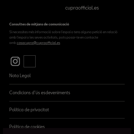
cupraofficial.es
Consultes de mitjans de comunicació
Si necessites més informació sobre l'espai o tens alguna petició en relació
amb l'espai o les seves activitats, pots posar-te en contacte
amb
casacupra@cupraofficial.es
Nota Legal
Condicions d’ús esdeveniments
Política de privacitat
Política de cookies