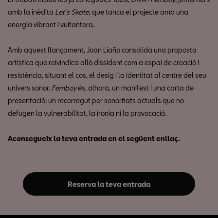
amb la inèdita
Let’s Skate
, que tanca el projecte amb una
energia vibrant i vuitantera.
Amb aquest llançament, Joan Liaño consolida una proposta
artística que reivindica allò dissident com a espai de creació i
resistència, situant el cos, el desig i la identitat al centre del seu
univers sonor.
Femboy
és, alhora, un manifest i una carta de
presentació: un recorregut per sonoritats actuals que no
defugen la vulnerabilitat, la ironia ni la provocació.
Aconsegueix la teva entrada en el següent enllaç.
Reserva la teva entrada