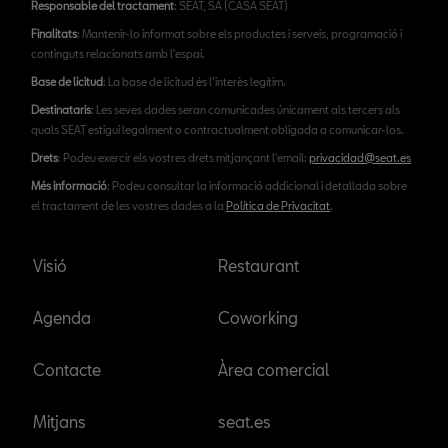
Responsable del tractament
: SEAT, SA (CASA SEAT)
Finalitats
: Mantenir-lo informat sobre els productes i serveis, programació i
continguts relacionats amb l'espai.
Base de licitud
: La base de licitud és l’interès legítim.
Destinataris
: Les seves dades seran comunicades únicament als tercers als
quals SEAT estigui legalment o contractualment obligada a comunicar-los.
Drets
: Podeu exercir els vostres drets mitjançant l'email:
privacidad@seat.es
Més informació
: Podeu consultar la informació addicional i detallada sobre
el tractament de les vostres dades a la
Política de Privacitat
.
Visió
Restaurant
Agenda
Coworking
Contacte
Àrea comercial
Mitjans
seat.es