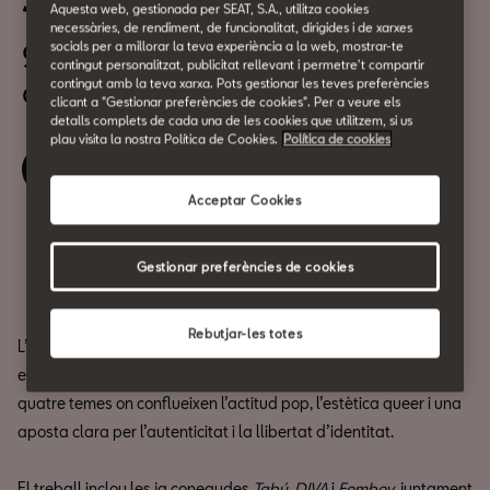
Joan Liaño, en concert
Aquesta web, gestionada per SEAT, S.A., utilitza cookies
necessàries, de rendiment, de funcionalitat, dirigides i de xarxes
9 d'octubre
socials per a millorar la teva experiència a la web, mostrar-te
contingut personalitzat, publicitat rellevant i permetre't compartir
a les 19:30h
contingut amb la teva xarxa. Pots gestionar les teves preferències
clicant a "Gestionar preferències de cookies". Per a veure els
detalls complets de cada una de les cookies que utilitzem, si us
plau visita la nostra Política de Cookies.
Política de cookies
Reserva la teva entrada
Acceptar Cookies
Compartir
Gestionar preferències de cookies
Rebutjar-les totes
L’artista i performer Joan Liaño presenta a CASA SEAT el seu
esperat primer EP, titulat
Femboy
, un projecte que reuneix
quatre temes on conflueixen l’actitud pop, l’estètica queer i una
aposta clara per l’autenticitat i la llibertat d’identitat.
El treball inclou les ja conegudes
Tabú
,
DIVA
i
Femboy
, juntament