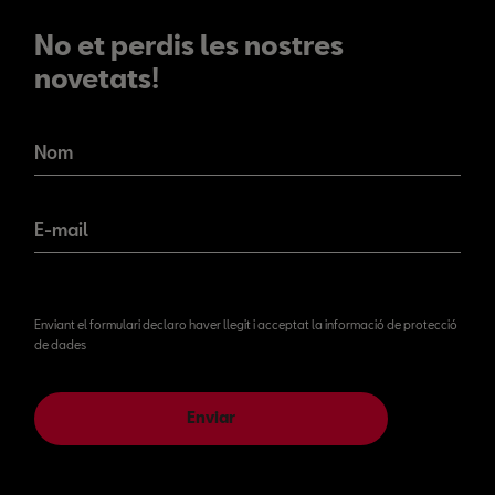
No et perdis les nostres
novetats!
No et perdis les nostres
novetats!
Nom
E-mail
Enviant el formulari declaro haver llegit i acceptat la informació de protecció
de dades
Enviar