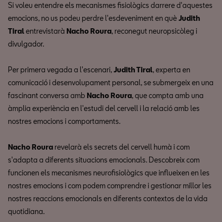
Si voleu entendre els mecanismes fisiològics darrere d'aquestes
emocions, no us podeu perdre l'esdeveniment en què
Judith
Tiral
entrevistarà
Nacho Roura
, reconegut neuropsicòleg i
divulgador.
Per primera vegada a l'escenari,
Judith Tiral
, experta en
comunicació i desenvolupament personal, se submergeix en una
fascinant conversa amb
Nacho Roura
, que compta amb una
àmplia experiència en l'estudi del cervell i la relació amb les
nostres emocions i comportaments.
Nacho Roura
revelarà els secrets del cervell humà i com
s'adapta a diferents situacions emocionals. Descobreix com
funcionen els mecanismes neurofisiològics que influeixen en les
nostres emocions i com podem comprendre i gestionar millor les
nostres reaccions emocionals en diferents contextos de la vida
quotidiana.