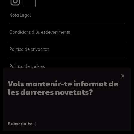
Nota Legal
Condicions d’ús esdeveniments
Política de privacitat
Política de cookies
Vols mantenir-te informat de
les darreres novetats?
© 2026 SEAT, S.A.
Passeig de Gràcia 109, Barcelona
Subscriu-te
De 09h a 20:30h. De dilluns a dissabte