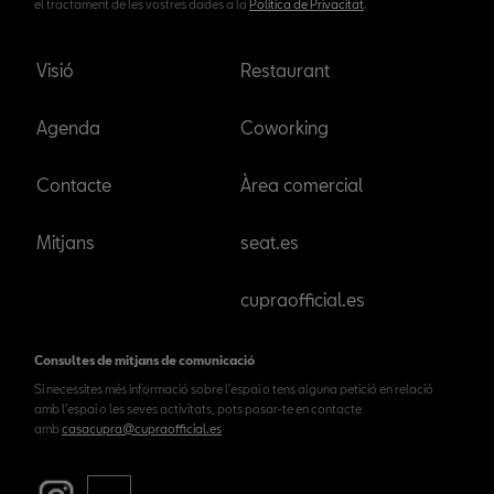
el tractament de les vostres dades a la
Política de Privacitat
.
Visió
Restaurant
Agenda
Coworking
Contacte
Àrea comercial
Mitjans
seat.es
cupraofficial.es
Consultes de mitjans de comunicació
Si necessites més informació sobre l'espai o tens alguna petició en relació
amb l'espai o les seves activitats, pots posar-te en contacte
amb
casacupra@cupraofficial.es