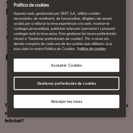
Judith Tiral entrevista Nacho
Política de cookies
Roura
Aquesta web, gestionada per SEAT, S.A., utilitza cookies
necessàries, de rendiment, de funcionalitat, dirigides i de xarxes
socials per a millorar la teva experiència a la web, mostrar-te
31 de Maig
contingut personalitzat, publicitat rellevant i permetre't compartir
a les 19:00h
contingut amb la teva xarxa. Pots gestionar les teves preferències
clicant a "Gestionar preferències de cookies". Per a veure els
detalls complets de cada una de les cookies que utilitzem, si us
plau visita la nostra Política de Cookies.
Política de cookies
Reserva la teva entrada
Acceptar Cookies
Compartir
Gestionar preferències de cookies
Rebutjar-les totes
T'has preguntat mai com el teu cervell s'adapta a diferents
situacions com l'amor, el desamor, l'enveja, la ràbia o la
felicitat?