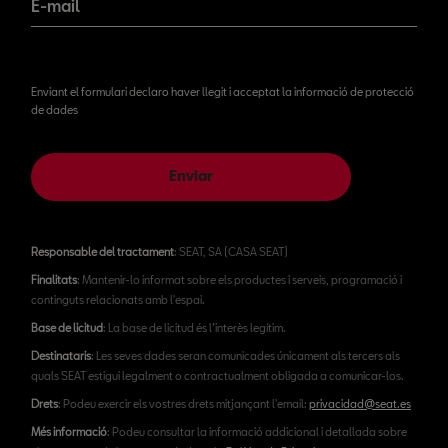
E-mail
Enviant el formulari declaro haver llegit i acceptat la informació de protecció
de dades
Enviar
Responsable del tractament
: SEAT, SA (CASA SEAT)
Finalitats
: Mantenir-lo informat sobre els productes i serveis, programació i
continguts relacionats amb l'espai.
Base de licitud
: La base de licitud és l’interès legítim.
Destinataris
: Les seves dades seran comunicades únicament als tercers als
quals SEAT estigui legalment o contractualment obligada a comunicar-los.
Drets
: Podeu exercir els vostres drets mitjançant l'email:
privacidad@seat.es
Més informació
: Podeu consultar la informació addicional i detallada sobre