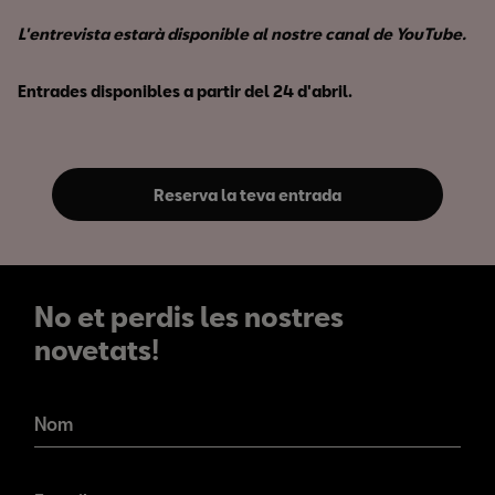
L'entrevista estarà disponible al nostre canal de YouTube.
Entrades disponibles a partir del 24 d'abril.
Reserva la teva entrada
No et perdis les nostres
novetats!
No et perdis les nostres
novetats!
Nom