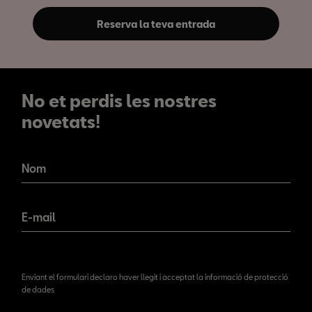
Reserva la teva entrada
No et perdis les nostres
novetats!
No et perdis les nostres
novetats!
Nom
E-mail
Enviant el formulari declaro haver llegit i acceptat la informació de protecció
de dades