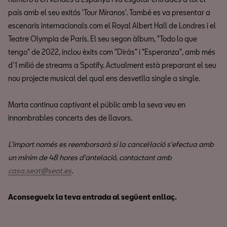
país amb el seu exitós 'Tour Míranos'. També es va presentar a
escenaris internacionals com el Royal Albert Hall de Londres i el
Teatre Olympia de París. El seu segon àlbum, "Todo lo que
tengo" de 2022, inclou èxits com "Dirás" i "Esperanza", amb més
d'1 milió de streams a Spotify. Actualment està preparant el seu
nou projecte musical del qual ens desvetlla single a single.
Marta continua captivant el públic amb la seva veu en
innombrables concerts des de llavors.
L'import només es reemborsarà si la cancel·lació s'efectua amb
un mínim de 48 hores d'antelació, contactant amb
casa.seat@seat.es
.
Aconsegueix la teva entrada al següent enllaç.