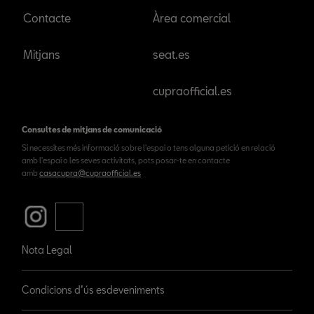
Contacte
Àrea comercial
Mitjans
seat.es
cupraofficial.es
Consultes de mitjans de comunicació
Si necessites més informació sobre l'espai o tens alguna petició en relació
amb l'espai o les seves activitats, pots posar-te en contacte
amb
casacupra@cupraofficial.es
Nota Legal
Condicions d’ús esdeveniments