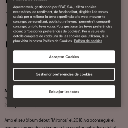
Marta Soto, en concert
Aquesta web, gestionada per SEAT, S.A., utilitza cookies
necessàries, de rendiment, de funcionalitat, dirigides i de xarxes
10 de Maig
socials per a millorar la teva experiència a la web, mostrar-te
a les 19:00h
contingut personalitzat, publicitat rellevant i permetre't compartir
contingut amb la teva xarxa. Pots gestionar les teves preferències
clicant a "Gestionar preferències de cookies". Per a veure els
detalls complets de cada una de les cookies que utilitzem, si us
plau visita la nostra Política de Cookies.
Política de cookies
Reserva la teva entrada
Acceptar Cookies
Compartir
Gestionar preferències de cookies
Marta Soto
, una de les veus més prometedores del panorama
Rebutjar-les totes
musical en espanyol, arriba a CASA SEAT per oferir un concert
íntim, piano i veu, inoblidable.
Amb el seu àlbum debut "Míranos" el 2018, va aconseguir el
número u en vendes a Espanya i va esgotar entrades a tot el