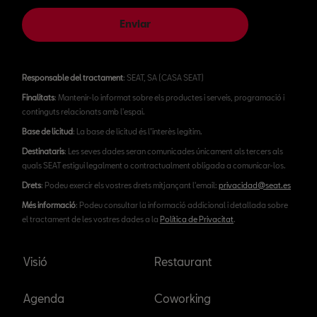
Enviar
Responsable del tractament
: SEAT, SA (CASA SEAT)
Finalitats
: Mantenir-lo informat sobre els productes i serveis, programació i
continguts relacionats amb l'espai.
Base de licitud
: La base de licitud és l’interès legítim.
Destinataris
: Les seves dades seran comunicades únicament als tercers als
quals SEAT estigui legalment o contractualment obligada a comunicar-los.
Drets
: Podeu exercir els vostres drets mitjançant l'email:
privacidad@seat.es
Més informació
: Podeu consultar la informació addicional i detallada sobre
el tractament de les vostres dades a la
Política de Privacitat
.
Visió
Restaurant
Agenda
Coworking