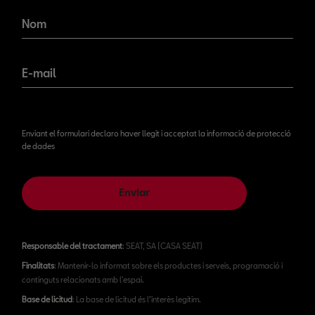
novetats!
Nom
E-mail
Enviant el formulari declaro haver llegit i acceptat la informació de protecció
de dades
Enviar
Responsable del tractament
: SEAT, SA (CASA SEAT)
Finalitats
: Mantenir-lo informat sobre els productes i serveis, programació i
continguts relacionats amb l'espai.
Base de licitud
: La base de licitud és l’interès legítim.