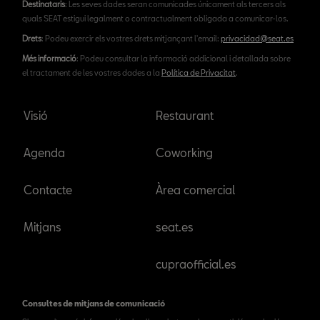
Destinataris
: Les seves dades seran comunicades únicament als tercers als
quals SEAT estigui legalment o contractualment obligada a comunicar-los.
Drets
: Podeu exercir els vostres drets mitjançant l'email:
privacidad@seat.es
Més informació
: Podeu consultar la informació addicional i detallada sobre
el tractament de les vostres dades a la
Política de Privacitat
.
Visió
Restaurant
Agenda
Coworking
Contacte
Àrea comercial
Mitjans
seat.es
cupraofficial.es
Consultes de mitjans de comunicació