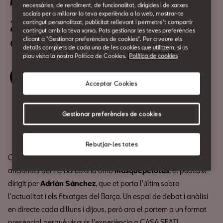
Másquepelotas a CASA SEAT
necessàries, de rendiment, de funcionalitat, dirigides i de xarxes
socials per a millorar la teva experiència a la web, mostrar-te
24 de Gener
contingut personalitzat, publicitat rellevant i permetre't compartir
contingut amb la teva xarxa. Pots gestionar les teves preferències
a les 19:30h
clicant a "Gestionar preferències de cookies". Per a veure els
detalls complets de cada una de les cookies que utilitzem, si us
plau visita la nostra Política de Cookies.
Política de cookies
Reserva la teva entrada
Acceptar Cookies
Compartir
Gestionar preferències de cookies
Rebutjar-les totes
CASA SEAT es converteix en el punt de trobada per als
aficionats del FC Barcelona amb
Másquepelotas
, el podcast
dirigit per
Adrián Sánchez
, que et porta l'últim sobre
l'actualitat i els fitxatges del Barça. Un espai de debat i anàlisi
en directe cada dilluns i dijous, però ara el portem a un format
presencial perquè visquis l'experiència a CASA SEAT!