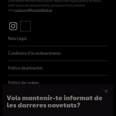
Si necessites més informació sobre l'espai o tens alguna petició en relació
amb l'espai o les seves activitats, pots posar-te en contacte
amb
casacupra@cupraofficial.es
Nota Legal
Condicions d’ús esdeveniments
Política de privacitat
Política de cookies
Vols mantenir-te informat de
les darreres novetats?