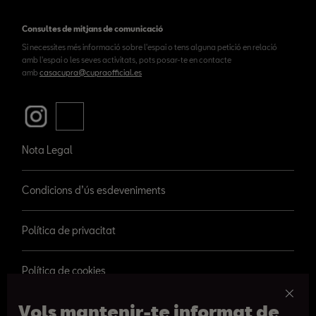
Consultes de mitjans de comunicació
Si necessites més informació sobre l'espai o tens alguna petició en relació
amb l'espai o les seves activitats, pots posar-te en contacte
amb
casacupra@cupraofficial.es
Nota Legal
Condicions d’ús esdeveniments
Política de privacitat
Política de cookies
Vols mantenir-te informat de