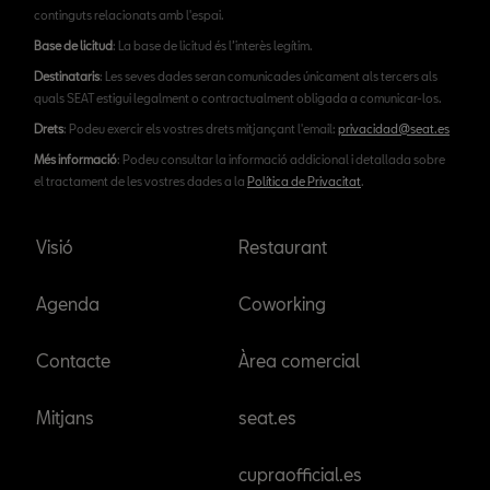
continguts relacionats amb l'espai.
Base de licitud
: La base de licitud és l’interès legítim.
Destinataris
: Les seves dades seran comunicades únicament als tercers als
quals SEAT estigui legalment o contractualment obligada a comunicar-los.
Drets
: Podeu exercir els vostres drets mitjançant l'email:
privacidad@seat.es
Més informació
: Podeu consultar la informació addicional i detallada sobre
el tractament de les vostres dades a la
Política de Privacitat
.
Visió
Restaurant
Agenda
Coworking
Contacte
Àrea comercial
Mitjans
seat.es
cupraofficial.es