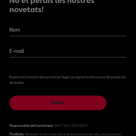
No et perdis les nostres
novetats!
No et perdis les nostres
novetats!
Nom
E-mail
Enviant el formulari declaro haver llegit i acceptat la informació de protecció
de dades
Enviar
Responsable del tractament
: SEAT, SA (CASA SEAT)
Finalitats
: Mantenir-lo informat sobre els productes i serveis, programació i