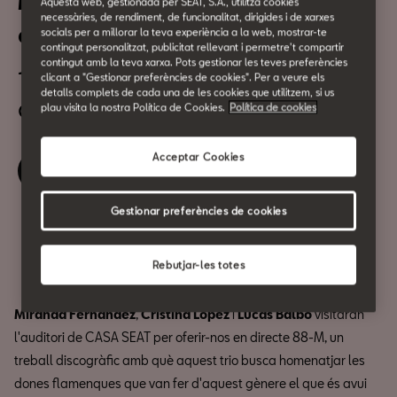
Miranda Fernández Trio, en
Aquesta web, gestionada per SEAT, S.A., utilitza cookies
necessàries, de rendiment, de funcionalitat, dirigides i de xarxes
concert: 88-M
socials per a millorar la teva experiència a la web, mostrar-te
contingut personalitzat, publicitat rellevant i permetre't compartir
contingut amb la teva xarxa. Pots gestionar les teves preferències
14 de Setembre
clicant a "Gestionar preferències de cookies". Per a veure els
detalls complets de cada una de les cookies que utilitzem, si us
a les 12:30h
plau visita la nostra Política de Cookies.
Política de cookies
Acceptar Cookies
Reserva la teva entrada
Gestionar preferències de cookies
Compartir
Rebutjar-les totes
Miranda Fernández
,
Cristina López
i
Lucas Balbo
visitaran
l'auditori de CASA SEAT per oferir-nos en directe 88-M, un
treball discogràfic amb què aquest trio busca homenatjar les
dones flamenques que van fer d'aquest gènere el que és avui