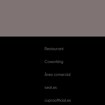
Restaurant
Coworking
Àrea comercial
seat.es
cupraofficial.es