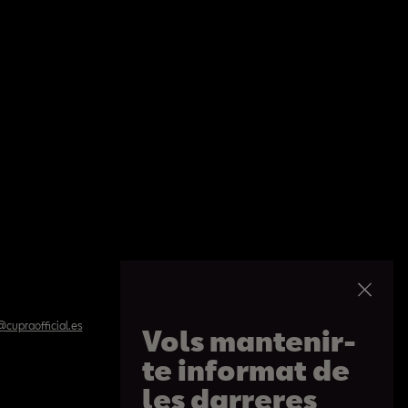
cupraofficial.es
Vols mantenir-
te informat de
les darreres