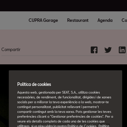
CUPRA Garage
Restaurant
Agenda
Co
Compartir
Política de cookies
Aquesta web, gestionada per SEAT, S.A., utilitza cookies
necessàries, de rendiment, de funcionalitat, dirigides i de xarxes
socials per a millorar la teva experiència a la web, mostrar-te
contingut personalitzat, publicitat rellevant i permetre't
compartir contingut amb la teva xarxa. Pots gestionar les teves
preferències clicant a "Gestionar preferències de cookies". Per a
veure els detalls complets de cada una de les cookies que
utilitzem, si us plau visita la nostra Política de Cookies.
Política