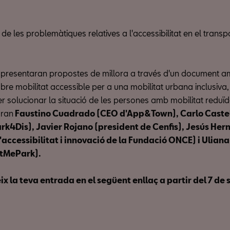
de les problemàtiques relatives a l'accessibilitat en el transpo
 presentaran propostes de millora a través d'un document a
obre mobilitat accessible per a una mobilitat urbana inclusiva,
per solucionar la situació de les persones amb mobilitat reduï
ran
Faustino Cuadrado (CEO d'App&Town), Carlo Caste
rk4Dis), Javier Rojano (president de Cenfis), Jesús He
'accessibilitat i innovació de la Fundació ONCE) i Ulian
etMePark).
x la teva entrada en el següent enllaç a partir del 7 de