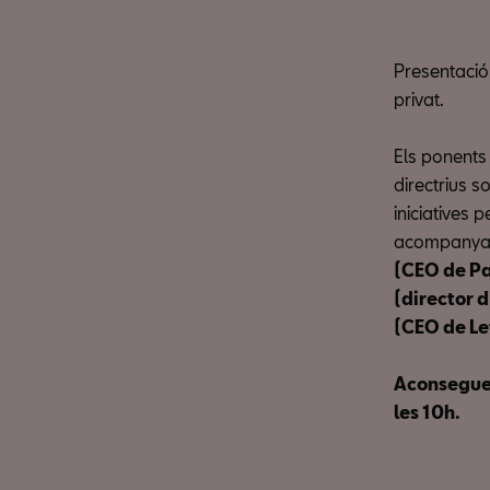
Presentació 
privat.
Els ponents
directrius s
iniciatives 
acompanya
(CEO de Pa
(director d
(CEO de L
Aconseguei
les 10h.