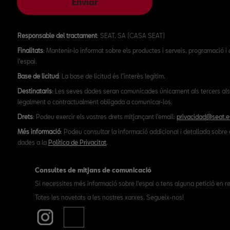
Enviar
Responsable del tractament
: SEAT, SA (CASA SEAT)
Finalitats
: Mantenir-lo informat sobre els productes i serveis, programació i
l'espai.
Base de licitud
: La base de licitud és l’interès legítim.
Destinataris
: Les seves dades seran comunicades únicament als tercers als
legalment o contractualment obligada a comunicar-los.
Drets
: Podeu exercir els vostres drets mitjançant l'email:
privacidad@seat.e
Més informació
: Podeu consultar la informació addicional i detallada sobre 
dades a la
Política de Privacitat
.
Consultes de mitjans de comunicació
Si necessites més informació sobre l'espai o tens alguna petició en re
Totes les novetats a les nostres xarxes. Segueix-nos!