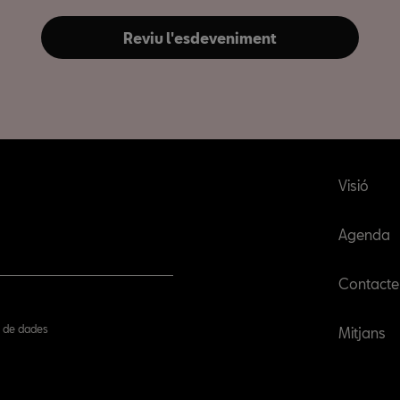
Reviu l'esdeveniment
Visió
Agenda
Contacte
ió de dades
Mitjans