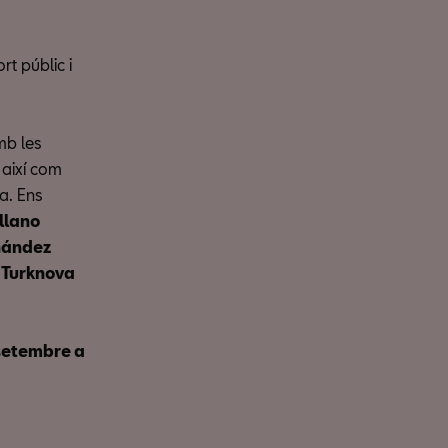
rt públic i
mb les
 així com
da. Ens
llano
rnández
a Turknova
 setembre a