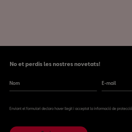
No et perdis les nostres novetats!
No et perdis les nostres novetats!
Nom
E-mail
Enviant el formulari declaro haver llegit i acceptat la informació de protecc