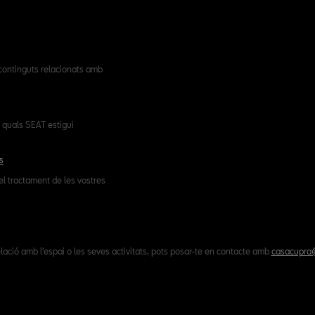
 continguts relacionats amb
 quals SEAT estigui
s
el tractament de les vostres
lació amb l'espai o les seves activitats, pots posar-te en contacte amb
casacupra@