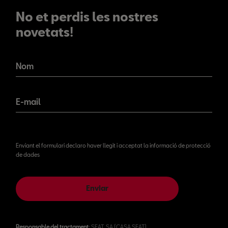
No et perdis les nostres
novetats!
No et perdis les nostres
novetats!
Nom
E-mail
Enviant el formulari declaro haver llegit i acceptat la informació de protecció
de dades
Enviar
Responsable del tractament
: SEAT, SA (CASA SEAT)