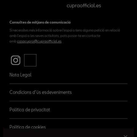
cupraofficial.es
Consultes de mitjans de comunicació
Si necessites més informació sobre l'espai o tens alguna petició en relació
amb l'espai o les seves activitats, pots posar-te en contacte
amb
casacupra@cupraofficial.es
Nota Legal
Condicions d’ús esdeveniments
Política de privacitat
Política de cookies