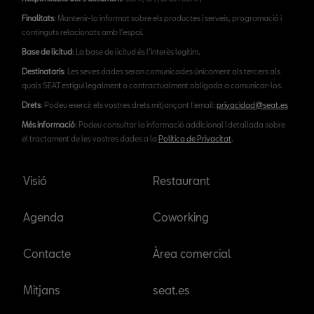
Finalitats
: Mantenir-lo informat sobre els productes i serveis, programació i
continguts relacionats amb l'espai.
Base de licitud
: La base de licitud és l’interès legítim.
Destinataris
: Les seves dades seran comunicades únicament als tercers als
quals SEAT estigui legalment o contractualment obligada a comunicar-los.
Drets
: Podeu exercir els vostres drets mitjançant l'email:
privacidad@seat.es
Més informació
: Podeu consultar la informació addicional i detallada sobre
el tractament de les vostres dades a la
Política de Privacitat
.
Visió
Restaurant
Agenda
Coworking
Contacte
Àrea comercial
Mitjans
seat.es