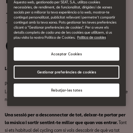
Rebel Ride by LoveCycle
Aquesta web, gestionada per SEAT, S.A., utilitza cookies
necessàries, de rendiment, de funcionalitat, dirigides i de xarxes
socials per a millorar la teva experiència a la web, mostrar-te
16 de juny
contingut personalitzat, publicitat rellevant i permetre't compartir
18:30h i 19:45h
contingut amb la teva xarxa. Pots gestionar les teves preferències
clicant a "Gestionar preferències de cookies". Per a veure els
detalls complets de cada una de les cookies que utilitzem, si us
plau visita la nostra Política de Cookies.
Política de cookies
Reserva la teva entrada
Acceptar Cookies
Lovecycle torna a la càrrega.
Gestionar preferències de cookies
Pedals, ritme i molta energia. El pròxim 16 de juny portem a
Rebutjar-les totes
LoveCycle al nostre espai per a una sessió de indoor cycling que
no et pots perdre.
Una sessió per a desconnectar de tot, deixar-te portar per
la música i sortir sentint-te millor que quan vas entrar.
Tant
si ets habitual del cycling com si vols descobrir de què va tot