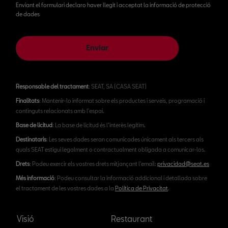
Enviant el formulari declaro haver llegit i acceptat la informació de protecció
de dades
Enviar
Responsable del tractament
: SEAT, SA (CASA SEAT)
Finalitats
: Mantenir-lo informat sobre els productes i serveis, programació i
continguts relacionats amb l'espai.
Base de licitud
: La base de licitud és l’interès legítim.
Destinataris
: Les seves dades seran comunicades únicament als tercers als
quals SEAT estigui legalment o contractualment obligada a comunicar-los.
Drets
: Podeu exercir els vostres drets mitjançant l'email:
privacidad@seat.es
Més informació
: Podeu consultar la informació addicional i detallada sobre
el tractament de les vostres dades a la
Política de Privacitat
.
Visió
Restaurant