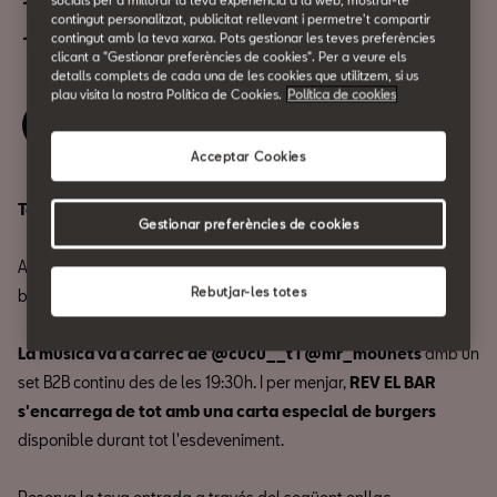
18 de juny
contingut personalitzat, publicitat rellevant i permetre't compartir
19:30h
contingut amb la teva xarxa. Pots gestionar les teves preferències
clicant a "Gestionar preferències de cookies". Per a veure els
detalls complets de cada una de les cookies que utilitzem, si us
plau visita la nostra Política de Cookies.
Política de cookies
Reserva la teva entrada
Acceptar Cookies
Tanca la setmana amb un pla diferent.
Gestionar preferències de cookies
Aquest dijous t'esperem en un afterwork amb REV EL BAR:
Rebutjar-les totes
burgers, drinks i DJ Set per allargar la tarda com es mereix.
La música va a càrrec de @cucu__t i @mr_mounets
amb un
set B2B continu des de les 19:30h. I per menjar,
REV EL BAR
s'encarrega de tot amb una carta especial de burgers
disponible durant tot l'esdeveniment.