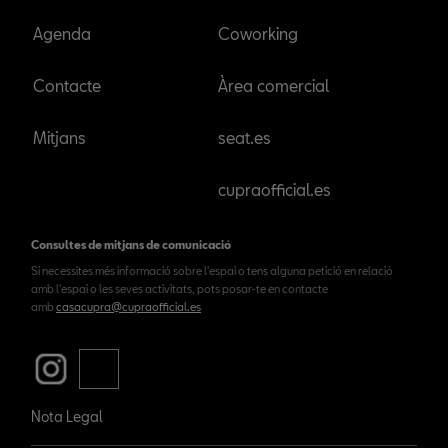
Agenda
Coworking
Contacte
Àrea comercial
Mitjans
seat.es
cupraofficial.es
Consultes de mitjans de comunicació
Si necessites més informació sobre l'espai o tens alguna petició en relació
amb l'espai o les seves activitats, pots posar-te en contacte
amb
casacupra@cupraofficial.es
Nota Legal