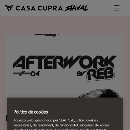
Política de cookies
REV EL AFTERWORK #4
Aquesta web, gestionada per SEAT, S.A., utilitza cookies
necessàries, de rendiment, de funcionalitat, dirigides i de xarxes
socials per a millorar la teva experiència a la web, mostrar-te