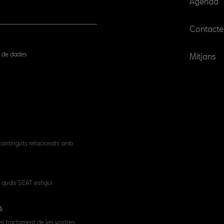
Agenda
Contacte
ió de dades
Mitjans
 continguts relacionats amb
 quals SEAT estigui
s
el tractament de les vostres