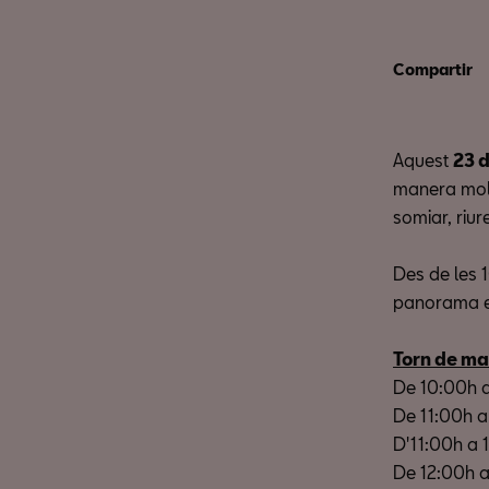
Compartir
Aquest
23 d
manera molt
somiar, riure
Des de les 
panorama edi
Torn de ma
De 10:00h a
De 11:00h 
D'11:00h a 1
De 12:00h a