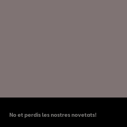
No et perdis les nostres novetats!
No et perdis les nostres novetats!