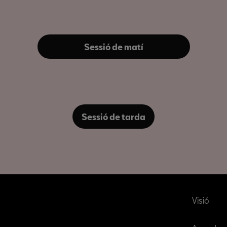
Sessió de matí
Sessió de tarda
Visió