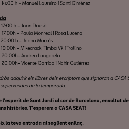
 14:00 h – Manuel Loureiro i Santi Giménez
rda
 17:00 h – Joan Dausà
 17:00h – Paula Monreal i Rosa Lucena
 20:00 h – Joana Marcús
19:00h – Mikecrack, Timba VK i Trollino
a 20:00h– Andrea Longarela
 20:00h– Vicente Garrido i Nahir Gutiérrez
dràs adquirir els llibres dels escriptors que signaran a CASA 
 supervendes de la temporada.
e l'esperit de Sant Jordi al cor de Barcelona, ​​envoltat de
rans històries. T'esperem a CASA SEAT!
x la teva entrada al següent enllaç.