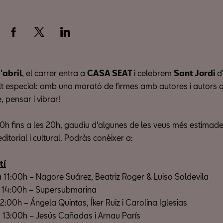
'abril
, el carrer entra a
CASA SEAT
i celebrem
Sant Jordi
d
 especial: amb una marató de firmes amb autores i autors 
, pensar i vibrar!
10h fins a les 20h, gaudiu d'algunes de les veus més estimade
torial i cultural. Podràs conèixer a:
tí
 11:00h – Nagore Suárez, Beatriz Roger & Luiso Soldevila
a 14:00h – Supersubmarina
2:00h – Ángela Quintas, Íker Ruiz i Carolina Iglesias
 13:00h – Jesús Cañadas i Arnau París