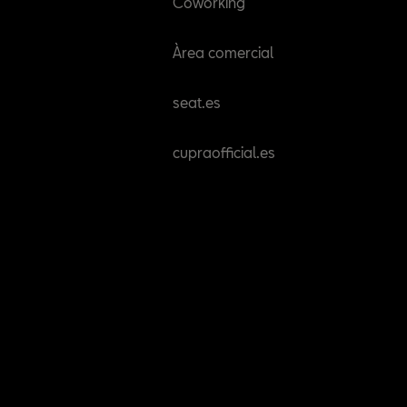
Coworking
Àrea comercial
seat.es
cupraofficial.es