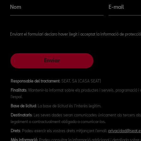
Nom
E-mail
Enviant el formulari declaro haver llegit i acceptat la informació de protecc
Enviar
Responsable del tractament
: SEAT, SA (CASA SEAT)
Finalitats
: Mantenir-lo informat sobre els productes i serveis, programació i
l'espai.
Base de licitud
: La base de licitud és l’interès legítim.
Destinataris
: Les seves dades seran comunicades únicament als tercers als
legalment o contractualment obligada a comunicar-los.
Drets
: Podeu exercir els vostres drets mitjançant l'email:
privacidad@seat.e
Més informació
: Podeu consultar la informació addicional i detallada sobre 