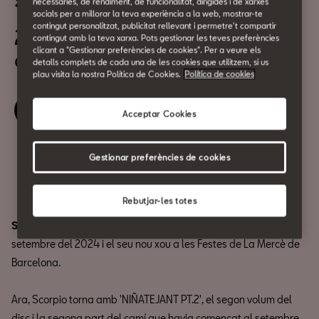
Scorpio, en concert
necessàries, de rendiment, de funcionalitat, dirigides i de xarxes
socials per a millorar la teva experiència a la web, mostrar-te
contingut personalitzat, publicitat rellevant i permetre't compartir
29 de Maig
contingut amb la teva xarxa. Pots gestionar les teves preferències
clicant a "Gestionar preferències de cookies". Per a veure els
a les 19:30h
detalls complets de cada una de les cookies que utilitzem, si us
plau visita la nostra Política de Cookies.
Política de cookies
Reserva la teva entrada
Acceptar Cookies
Gestionar preferències de cookies
Compartir
Rebutjar-les totes
Scorpio
presentava el seu segon àlbum 'NIÑATEJANT' el
setembre del 2024 i el seu nou xou a les Festes de La Mercè de
Barcelona.
Ara, Scorpio torna amb 'NIÑATEJANT PT.2', el segon volum del
disc i la segona part del camí que havia començat al setembre,