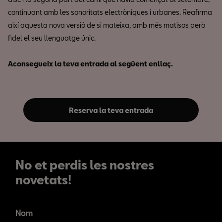
continuant amb les sonoritats electròniques i urbanes. Reafirma
així aquesta nova versió de si mateixa, amb més matisos però
fidel el seu llenguatge únic.
Aconsegueix la teva entrada al següent enllaç.
Reserva la teva entrada
No et perdis les nostres
novetats!
No et perdis les nostres
novetats!
Nom