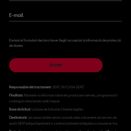
E-mail
Enviant el formulari declaro haver llegit i acceptat la informació de protecció
de dades
Enviar
Responsable del tractament
: SEAT, SA (CASA SEAT)
Finalitats
: Mantenir-lo informat sobre els productes i serveis, programació i
continguts relacionats amb l'espai.
Base de licitud
: La base de licitud és l’interès legítim.
Destinataris
: Les seves dades seran comunicades únicament als tercers als
quals SEAT estigui legalment o contractualment obligada a comunicar-los.