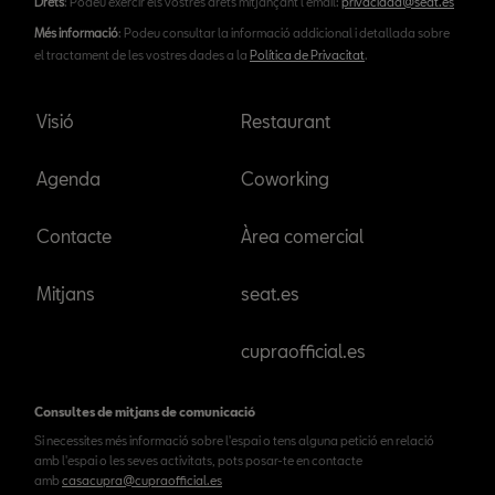
Drets
: Podeu exercir els vostres drets mitjançant l'email:
privacidad@seat.es
Més informació
: Podeu consultar la informació addicional i detallada sobre
el tractament de les vostres dades a la
Política de Privacitat
.
Visió
Restaurant
Agenda
Coworking
Contacte
Àrea comercial
Mitjans
seat.es
cupraofficial.es
Consultes de mitjans de comunicació
Si necessites més informació sobre l'espai o tens alguna petició en relació
amb l'espai o les seves activitats, pots posar-te en contacte
amb
casacupra@cupraofficial.es