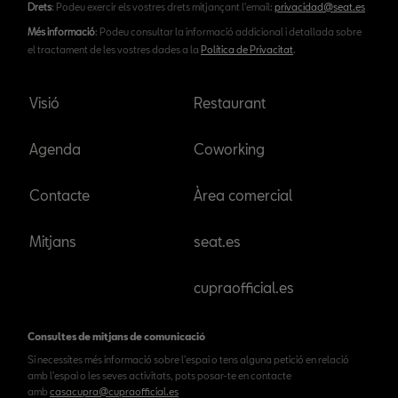
Drets
: Podeu exercir els vostres drets mitjançant l'email:
privacidad@seat.es
Més informació
: Podeu consultar la informació addicional i detallada sobre
el tractament de les vostres dades a la
Política de Privacitat
.
Visió
Restaurant
Agenda
Coworking
Contacte
Àrea comercial
Mitjans
seat.es
cupraofficial.es
Consultes de mitjans de comunicació
Si necessites més informació sobre l'espai o tens alguna petició en relació
amb l'espai o les seves activitats, pots posar-te en contacte
amb
casacupra@cupraofficial.es