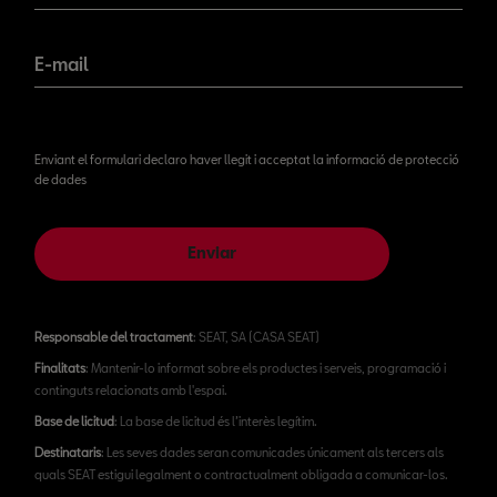
E-mail
Enviant el formulari declaro haver llegit i acceptat la informació de protecció
de dades
Enviar
Responsable del tractament
: SEAT, SA (CASA SEAT)
Finalitats
: Mantenir-lo informat sobre els productes i serveis, programació i
continguts relacionats amb l'espai.
Base de licitud
: La base de licitud és l’interès legítim.
Destinataris
: Les seves dades seran comunicades únicament als tercers als
quals SEAT estigui legalment o contractualment obligada a comunicar-los.