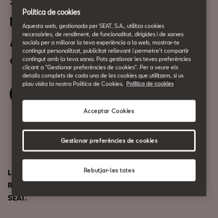
Somien els Robotaxis en
Política de cookies
punts de càrrega?
Aquesta web, gestionada per SEAT, S.A., utilitza cookies
necessàries, de rendiment, de funcionalitat, dirigides i de xarxes
4 de novembre
socials per a millorar la teva experiència a la web, mostrar-te
contingut personalitzat, publicitat rellevant i permetre't compartir
a les 18:30h
contingut amb la teva xarxa. Pots gestionar les teves preferències
clicant a "Gestionar preferències de cookies". Per a veure els
detalls complets de cada una de les cookies que utilitzem, si us
plau visita la nostra Política de Cookies.
Política de cookies
Reserva la teva entrada
Acceptar Cookies
Compartir
Gestionar preferències de cookies
Rebutjar-les totes
La Nova Mobilitat i Foc a Terra presenten: "Somien els
Robotaxis en punts de càrrega?" en directe des de CASA
SEAT.