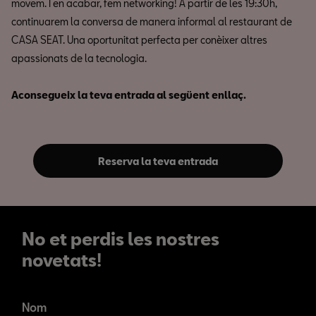
movem. I en acabar, fem networking! A partir de les 19:30h,
continuarem la conversa de manera informal al restaurant de
CASA SEAT. Una oportunitat perfecta per conèixer altres
apassionats de la tecnologia.
Aconsegueix la teva entrada al següent enllaç.
Reserva la teva entrada
No et perdis les nostres
novetats!
No et perdis les nostres
novetats!
Nom