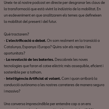
Uneix-te al nostre podcast en directe per desgranar les claus de
la transformació que està vivint la indústria de la mobilitat. En
un esdeveniment en que analitzarem els temes que defineixen
la mobilitat del present i del futur.
Què tractarem?
-
L'electrificació a debat.
On som realment en la transició a
Catalunya, Espanya i Europa? Quins són els reptes i les
oportunitats?
-
La revolució de les bateries.
Descobreix les noves
tecnologies que faran el cotxe elèctric més assequible, eficient i
sostenible per a tothom.
-
Intel·ligència Artificial al volant.
Com i quan arribarà la
conducció autònoma a les nostres carreteres de manera segura
i massiva?
Una conversa imprescindible per entendre cap a on ens