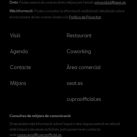
Drets
: Podeu exercir els vostres drets mitjançant l'email:
privacidad@seat.es
Més informació
: Podeu consultar la informació addicional i detallada sobre
el tractament de les vostres dades a la
Política de Privacitat
.
Visió
Restaurant
Agenda
Coworking
Contacte
Àrea comercial
Mitjans
seat.es
cupraofficial.es
Consultes de mitjans de comunicació
Si necessites més informació sobre l'espai o tens alguna petició en relació
amb l'espai o les seves activitats, pots posar-te en contacte
amb
casacupra@cupraofficial.es