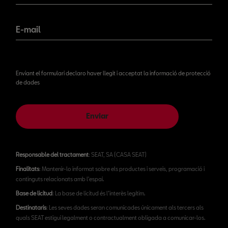
E-mail
Enviant el formulari declaro haver llegit i acceptat la informació de protecció
de dades
Enviar
Responsable del tractament
: SEAT, SA (CASA SEAT)
Finalitats
: Mantenir-lo informat sobre els productes i serveis, programació i
continguts relacionats amb l'espai.
Base de licitud
: La base de licitud és l’interès legítim.
Destinataris
: Les seves dades seran comunicades únicament als tercers als
quals SEAT estigui legalment o contractualment obligada a comunicar-los.