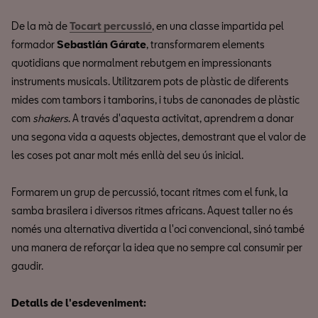
De la mà de
Tocart percussió
, en una classe impartida pel
formador
Sebastián Gárate
, transformarem elements
quotidians que normalment rebutgem en impressionants
instruments musicals. Utilitzarem pots de plàstic de diferents
mides com tambors i tamborins, i tubs de canonades de plàstic
com
shakers
. A través d'aquesta activitat, aprendrem a donar
una segona vida a aquests objectes, demostrant que el valor de
les coses pot anar molt més enllà del seu ús inicial.
Formarem un grup de percussió, tocant ritmes com el funk, la
samba brasilera i diversos ritmes africans. Aquest taller no és
només una alternativa divertida a l'oci convencional, sinó també
una manera de reforçar la idea que no sempre cal consumir per
gaudir.
Detalls de l'esdeveniment: