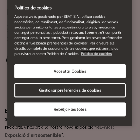
Taller de percussió amb
Política de cookies
instruments reciclats
Aquesta web, gestionada per SEAT, S.A., utilitza cookies
necessàries, de rendiment, de funcionalitat, dirigides i de xarxes
25 de Juliol
socials per a millorar la teva experiència a la web, mostrar-te
contingut personalitzat, publicitat rellevant i permetre't compartir
a les 18:00h
contingut amb la teva xarxa. Pots gestionar les teves preferències
clicant a "Gestionar preferències de cookies". Per a veure els
detalls complets de cada una de les cookies que utilitzem, si us
plau visita la nostra Política de Cookies.
Política de cookies
Reserva la teva entrada
Acceptar Cookies
Compartir
Gestionar preferències de cookies
Rebutjar-les totes
Et convidem a descobrir el poder de la música i la creativitat
sostenible al nostre taller de percussió amb instruments
reciclats, vinculat a la nostra nova exposició “
RE-ART:
Exposició d'art sostenible
”.