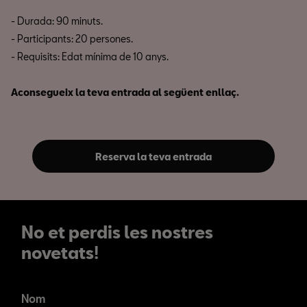
- Durada: 90 minuts.
- Participants: 20 persones.
- Requisits: Edat mínima de 10 anys.
Aconsegueix la teva entrada al següent enllaç.
Reserva la teva entrada
No et perdis les nostres
novetats!
No et perdis les nostres
novetats!
Nom