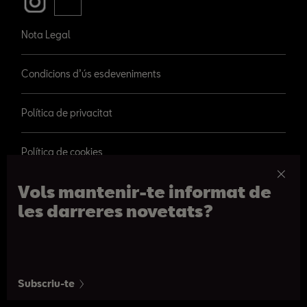
Nota Legal
Condicions d’ús esdeveniments
Política de privacitat
Política de cookies
Vols mantenir-te informat de
les darreres novetats?
© 2026 SEAT, S.A.
Passeig de Gràcia 109, Barcelona
Subscriu-te
De 09h a 20:30h. De dilluns a dissabte