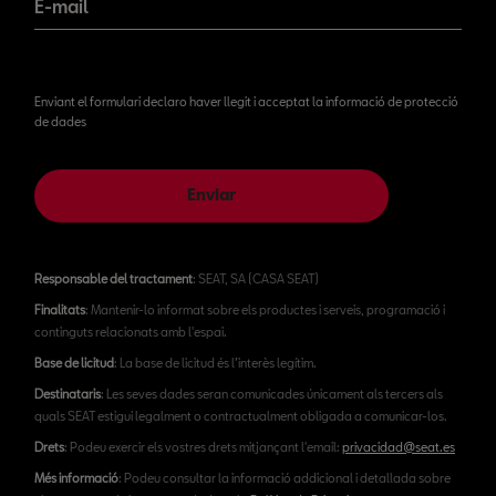
E-mail
Enviant el formulari declaro haver llegit i acceptat la informació de protecció
de dades
Enviar
Responsable del tractament
: SEAT, SA (CASA SEAT)
Finalitats
: Mantenir-lo informat sobre els productes i serveis, programació i
continguts relacionats amb l'espai.
Base de licitud
: La base de licitud és l’interès legítim.
Destinataris
: Les seves dades seran comunicades únicament als tercers als
quals SEAT estigui legalment o contractualment obligada a comunicar-los.
Drets
: Podeu exercir els vostres drets mitjançant l'email:
privacidad@seat.es
Més informació
: Podeu consultar la informació addicional i detallada sobre