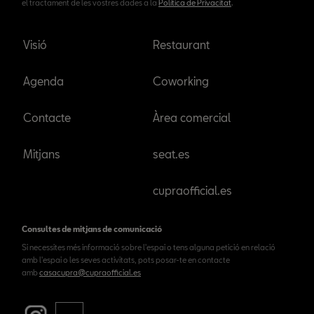
el tractament de les vostres dades a la
Política de Privacitat
.
Visió
Restaurant
Agenda
Coworking
Contacte
Àrea comercial
Mitjans
seat.es
cupraofficial.es
Consultes de mitjans de comunicació
Si necessites més informació sobre l'espai o tens alguna petició en relació
amb l'espai o les seves activitats, pots posar-te en contacte
amb
casacupra@cupraofficial.es