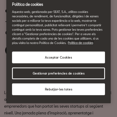
Yo monté un empresón desde
Política de cookies
cero
Aquesta web, gestionada per SEAT, S.A., utilitza cookies
necessàries, de rendiment, de funcionalitat, dirigides i de xarxes
socials per a millorar la teva experiència a la web, mostrar-te
14 d'Octubre
contingut personalitzat, publicitat rellevant i permetre't compartir
a les 18:30h
contingut amb la teva xarxa. Pots gestionar les teves preferències
clicant a "Gestionar preferències de cookies". Per a veure els
detalls complets de cada una de les cookies que utilitzem, si us
plau visita la nostra Política de Cookies.
Política de cookies
Reserva la teva entrada
Acceptar Cookies
Compartir
Gestionar preferències de cookies
Rebutjar-les totes
La
Revista
Emprendedores
us convida a un nou esdeveniment
a CASA SEAT on podreu conèixer les històries i els secrets dels
emprenedors que han portat les seves startups al següent
nivell. Una jornada plena d'inspiració, aprenentatge i