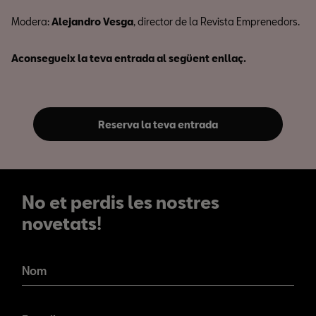
Modera:
Alejandro Vesga
, director de la Revista Emprenedors.
Aconsegueix la teva entrada al següent enllaç.
Reserva la teva entrada
No et perdis les nostres
novetats!
No et perdis les nostres
novetats!
Nom