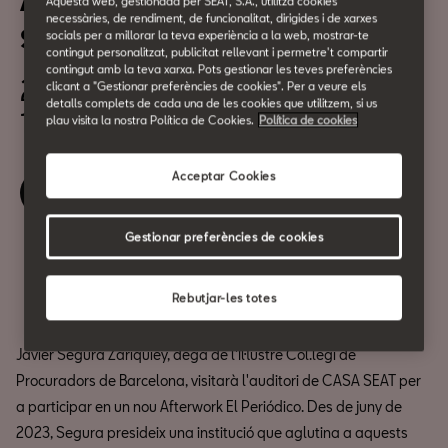
Afterwork El Periódico: Javier
Aquesta web, gestionada per SEAT, S.A., utilitza cookies
necessàries, de rendiment, de funcionalitat, dirigides i de xarxes
Segura Zariquiey
socials per a millorar la teva experiència a la web, mostrar-te
contingut personalitzat, publicitat rellevant i permetre't compartir
contingut amb la teva xarxa. Pots gestionar les teves preferències
24 de març
clicant a "Gestionar preferències de cookies". Per a veure els
detalls complets de cada una de les cookies que utilitzem, si us
19:00h
plau visita la nostra Política de Cookies.
Política de cookies
Acceptar Cookies
Reserva la teva entrada
Gestionar preferències de cookies
Compartir
Rebutjar-les totes
Javier Segura Zariquiey, degà de l'Il·lustre Col.legi de
Procuradors de Barcelona, visitarà l'auditori de CASA SEAT per
a participar en un nou Afterwork El Periódico. Des de juny de
2023, Segura presideix una institució que aglutina a aquests