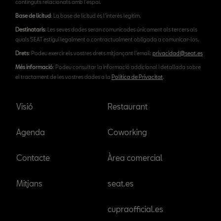
continguts relacionats amb l'espai.
Base de licitud
: La base de licitud és l’interès legítim.
Destinataris
: Les seves dades seran comunicades únicament als tercers als
quals SEAT estigui legalment o contractualment obligada a comunicar-los.
Drets
: Podeu exercir els vostres drets mitjançant l'email:
privacidad@seat.es
Més informació
: Podeu consultar la informació addicional i detallada sobre
el tractament de les vostres dades a la
Política de Privacitat
.
Visió
Restaurant
Agenda
Coworking
Contacte
Àrea comercial
Mitjans
seat.es
cupraofficial.es