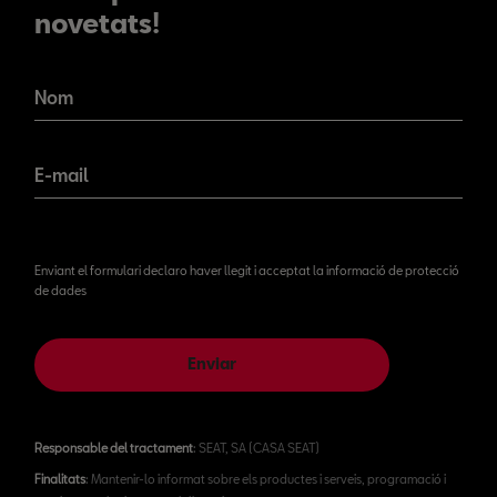
novetats!
No et perdis les nostres
novetats!
Nom
E-mail
Enviant el formulari declaro haver llegit i acceptat la informació de protecció
de dades
Enviar
Responsable del tractament
: SEAT, SA (CASA SEAT)
Finalitats
: Mantenir-lo informat sobre els productes i serveis, programació i