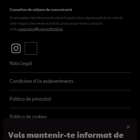
Consultes de mitjans de comunicació
Si necessites més informació sobre l'espai o tens alguna petició en relació
amb l'espai o les seves activitats, pots posar-te en contacte
amb
casacupra@cupraofficial.es
Nota Legal
Condicions d’ús esdeveniments
Política de privacitat
Política de cookies
Vols mantenir-te informat de