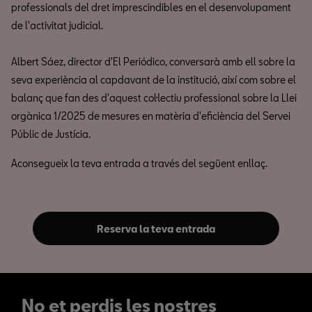
professionals del dret imprescindibles en el desenvolupament
de l'activitat judicial.
Albert Sáez, director d'El Periódico, conversarà amb ell sobre la
seva experiència al capdavant de la institució, així com sobre el
balanç que fan des d'aquest col·lectiu professional sobre la Llei
orgànica 1/2025 de mesures en matèria d'eficiència del Servei
Públic de Justícia.
Aconsegueix la teva entrada a través del següent enllaç.
Reserva la teva entrada
No et perdis les nostres