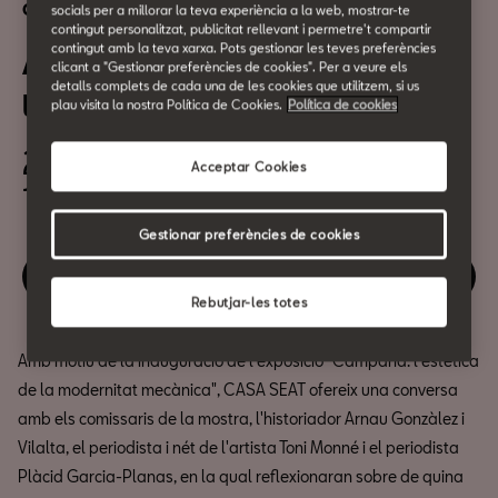
Cultura urbana
socials per a millorar la teva experiència a la web, mostrar-te
contingut personalitzat, publicitat rellevant i permetre't compartir
contingut amb la teva xarxa. Pots gestionar les teves preferències
Antoni Campañà. Fotografiar
clicant a "Gestionar preferències de cookies". Per a veure els
detalls complets de cada una de les cookies que utilitzem, si us
la complexitat del segle xx
plau visita la nostra Política de Cookies.
Política de cookies
24 de Març
Acceptar Cookies
18.30h
Gestionar preferències de cookies
Gaudeix d'aquest esdeveniment
Rebutjar-les totes
Amb motiu de la inauguració de l'exposició "Campañà: l'estètica
de la modernitat mecànica", CASA SEAT ofereix una conversa
amb els comissaris de la mostra, l'historiador Arnau Gonzàlez i
Vilalta, el periodista i nét de l'artista Toni Monné i el periodista
Plàcid Garcia-Planas, en la qual reflexionaran sobre de quina