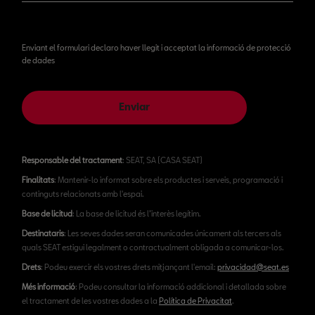
Enviant el formulari declaro haver llegit i acceptat la informació de protecció
de dades
Enviar
Responsable del tractament
: SEAT, SA (CASA SEAT)
Finalitats
: Mantenir-lo informat sobre els productes i serveis, programació i
continguts relacionats amb l'espai.
Base de licitud
: La base de licitud és l’interès legítim.
Destinataris
: Les seves dades seran comunicades únicament als tercers als
quals SEAT estigui legalment o contractualment obligada a comunicar-los.
Drets
: Podeu exercir els vostres drets mitjançant l'email:
privacidad@seat.es
Més informació
: Podeu consultar la informació addicional i detallada sobre
el tractament de les vostres dades a la
Política de Privacitat
.