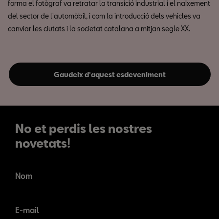
forma el fotògraf va retratar la transició industrial i el naixement
del sector de l'automòbil, i com la introducció dels vehicles va
canviar les ciutats i la societat catalana a mitjan segle XX.
Gaudeix d'aquest esdeveniment
No et perdis les nostres
novetats!
No et perdis les nostres
novetats!
Nom
E-mail