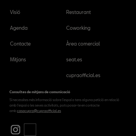
Visió
Restaurant
Agenda
Coworking
Contacte
Àrea comercial
Mitjans
seat.es
cupraofficial.es
Consultes de mitjans de comunicació
Si necessites més informació sobre l'espai o tens alguna petició en relació
amb l'espai o les seves activitats, pots posar-te en contacte
amb
casacupra@cupraofficial.es