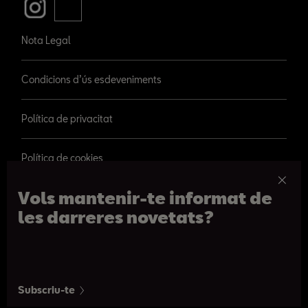
Nota Legal
Condicions d’ús esdeveniments
Política de privacitat
Política de cookies
Vols mantenir-te informat de
les darreres novetats?
© 2026 SEAT, S.A.
Passeig de Gràcia 109, Barcelona
Subscriu-te
De 09h a 20:30h. De dilluns a dissabte