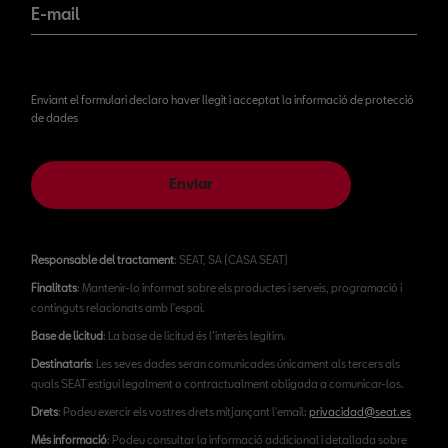
E-mail
Enviant el formulari declaro haver llegit i acceptat la informació de protecció
de dades
Enviar
Responsable del tractament
: SEAT, SA (CASA SEAT)
Finalitats
: Mantenir-lo informat sobre els productes i serveis, programació i
continguts relacionats amb l'espai.
Base de licitud
: La base de licitud és l’interès legítim.
Destinataris
: Les seves dades seran comunicades únicament als tercers als
quals SEAT estigui legalment o contractualment obligada a comunicar-los.
Drets
: Podeu exercir els vostres drets mitjançant l'email:
privacidad@seat.es
Més informació
: Podeu consultar la informació addicional i detallada sobre