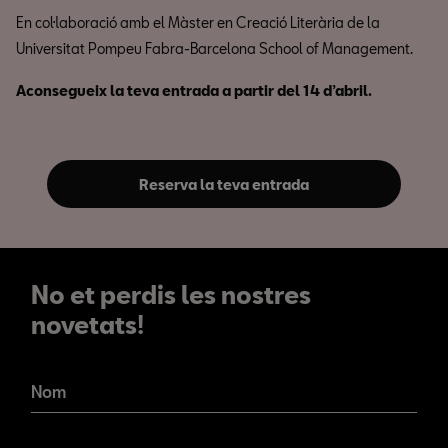
En col·laboració amb el Màster en Creació Literària de la
Universitat Pompeu Fabra-Barcelona School of Management.
Aconsegueix la teva entrada a partir del 14 d’abril.
Reserva la teva entrada
No et perdis les nostres
novetats!
No et perdis les nostres
novetats!
Nom