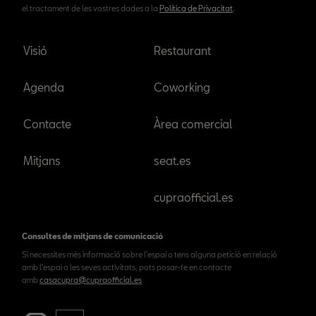
el tractament de les vostres dades a la
Política de Privacitat
.
Visió
Restaurant
Agenda
Coworking
Contacte
Àrea comercial
Mitjans
seat.es
cupraofficial.es
Consultes de mitjans de comunicació
Si necessites més informació sobre l'espai o tens alguna petició en relació
amb l'espai o les seves activitats, pots posar-te en contacte
amb
casacupra@cupraofficial.es