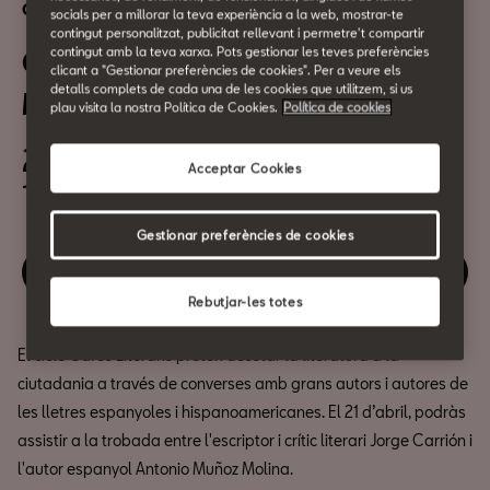
Cultura urbana
socials per a millorar la teva experiència a la web, mostrar-te
contingut personalitzat, publicitat rellevant i permetre't compartir
contingut amb la teva xarxa. Pots gestionar les teves preferències
Cafès Literaris: Antonio
clicant a "Gestionar preferències de cookies". Per a veure els
detalls complets de cada una de les cookies que utilitzem, si us
Muñoz Molina
plau visita la nostra Política de Cookies.
Política de cookies
21 d´Abril
Acceptar Cookies
19.00h
Gestionar preferències de cookies
Reserva la teva entrada
Rebutjar-les totes
El cicle Cafès Literaris pretén acostar la literatura a la
ciutadania a través de converses amb grans autors i autores de
les lletres espanyoles i hispanoamericanes. El 21 d’abril, podràs
assistir a la trobada entre l'escriptor i crític literari Jorge Carrión i
l'autor espanyol Antonio Muñoz Molina.