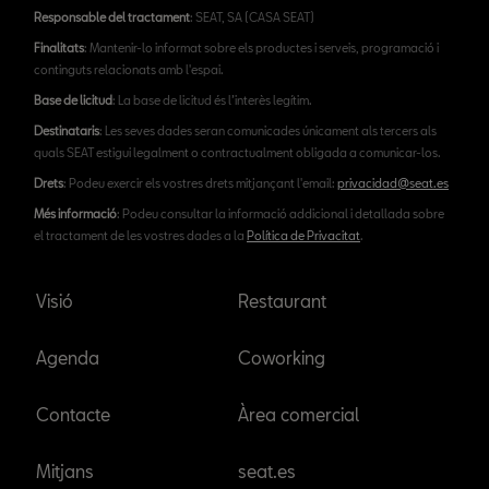
Responsable del tractament
: SEAT, SA (CASA SEAT)
Finalitats
: Mantenir-lo informat sobre els productes i serveis, programació i
continguts relacionats amb l'espai.
Base de licitud
: La base de licitud és l’interès legítim.
Destinataris
: Les seves dades seran comunicades únicament als tercers als
quals SEAT estigui legalment o contractualment obligada a comunicar-los.
Drets
: Podeu exercir els vostres drets mitjançant l'email:
privacidad@seat.es
Més informació
: Podeu consultar la informació addicional i detallada sobre
el tractament de les vostres dades a la
Política de Privacitat
.
Visió
Restaurant
Agenda
Coworking
Contacte
Àrea comercial
Mitjans
seat.es