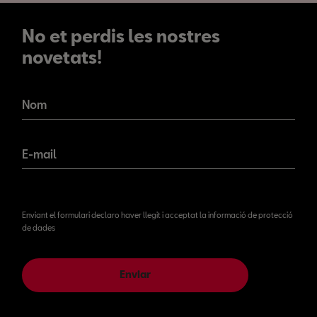
No et perdis les nostres
novetats!
No et perdis les nostres
novetats!
Nom
E-mail
Enviant el formulari declaro haver llegit i acceptat la informació de protecció
de dades
Enviar