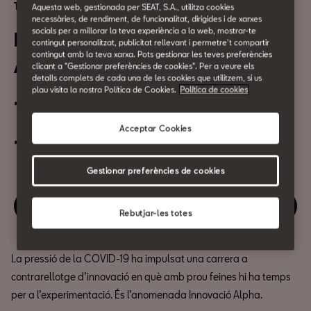
Tecnologia i seguretat
Aquesta web, gestionada per SEAT, S.A., utilitza cookies
necessàries, de rendiment, de funcionalitat, dirigides i de xarxes
socials per a millorar la teva experiència a la web, mostrar-te
Emprenedors: Innovació
contingut personalitzat, publicitat rellevant i permetre't compartir
contingut amb la teva xarxa. Pots gestionar les teves preferències
Alpha
clicant a "Gestionar preferències de cookies". Per a veure els
detalls complets de cada una de les cookies que utilitzem, si us
plau visita la nostra Política de Cookies.
Política de cookies
13 de Octubre
Acceptar Cookies
18:30h
Gestionar preferències de cookies
Gaudeix d'aquest esdeveniment
Rebutjar-les totes
La pressió de la COVID-19 ha impulsat una carrera a
contrarellotge d’innovació en què amb prou feines hi ha temps
per a l’experimentació. És l’anomenada Innovació Alpha.