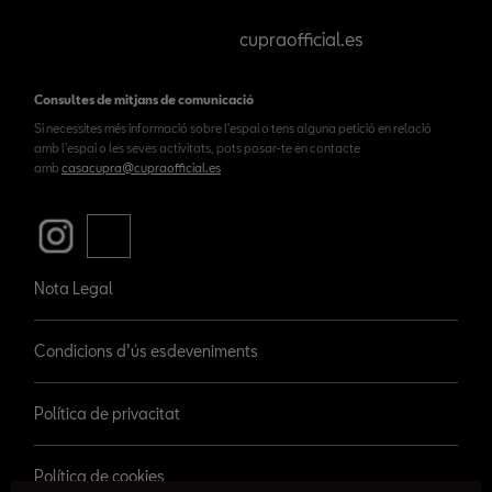
cupraofficial.es
Consultes de mitjans de comunicació
Si necessites més informació sobre l'espai o tens alguna petició en relació
amb l'espai o les seves activitats, pots posar-te en contacte
amb
casacupra@cupraofficial.es
Nota Legal
Condicions d’ús esdeveniments
Política de privacitat
Política de cookies