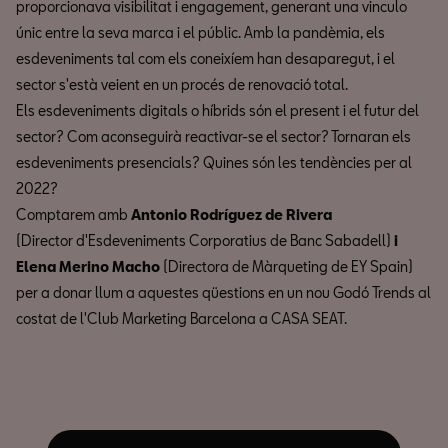
proporcionava visibilitat i engagement, generant una vinculo
únic entre la seva marca i el públic. Amb la pandèmia, els
esdeveniments tal com els coneixíem han desaparegut, i el
sector s'està veient en un procés de renovació total.
Els esdeveniments digitals o híbrids són el present i el futur del
sector? Com aconseguirà reactivar-se el sector? Tornaran els
esdeveniments presencials? Quines són les tendències per al
2022?
Comptarem amb
Antonio Rodríguez de Rivera
(Director d'Esdeveniments Corporatius de Banc Sabadell)
i
Elena Merino Macho
(Directora de Màrqueting de EY Spain)
per a donar llum a aquestes qüestions en un nou Godó Trends al
costat de l'Club Marketing Barcelona a CASA SEAT.