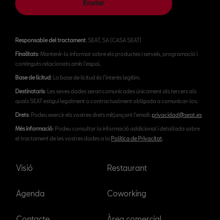
Enviar
Responsable del tractament
: SEAT, SA (CASA SEAT)
Finalitats
: Mantenir-lo informat sobre els productes i serveis, programació i
continguts relacionats amb l'espai.
Base de licitud
: La base de licitud és l’interès legítim.
Destinataris
: Les seves dades seran comunicades únicament als tercers als
quals SEAT estigui legalment o contractualment obligada a comunicar-los.
Drets
: Podeu exercir els vostres drets mitjançant l'email:
privacidad@seat.es
Més informació
: Podeu consultar la informació addicional i detallada sobre
el tractament de les vostres dades a la
Política de Privacitat
.
Visió
Restaurant
Agenda
Coworking
Contacte
Àrea comercial