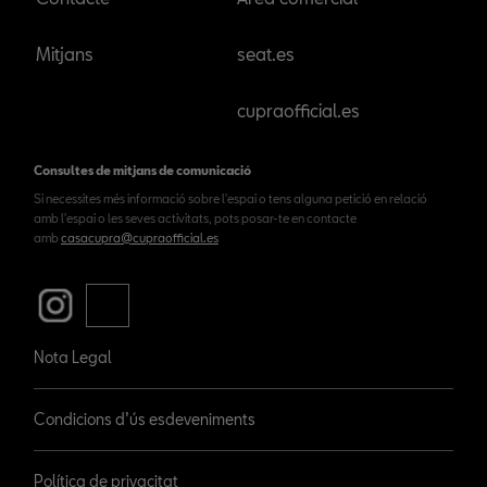
Mitjans
seat.es
cupraofficial.es
Consultes de mitjans de comunicació
Si necessites més informació sobre l'espai o tens alguna petició en relació
amb l'espai o les seves activitats, pots posar-te en contacte
amb
casacupra@cupraofficial.es
Nota Legal
Condicions d’ús esdeveniments
Política de privacitat