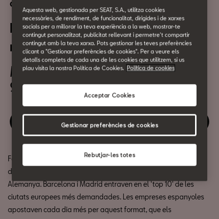
Cultura Urbana
Aquesta web, gestionada per SEAT, S.A., utilitza cookies
necessàries, de rendiment, de funcionalitat, dirigides i de xarxes
Esdeveniments: Nova
socials per a millorar la teva experiència a la web, mostrar-te
contingut personalitzat, publicitat rellevant i permetre't compartir
normalitat, Noves fórmules?
contingut amb la teva xarxa. Pots gestionar les teves preferències
clicant a "Gestionar preferències de cookies". Per a veure els
detalls complets de cada una de les cookies que utilitzem, si us
Maig 26
plau visita la nostra Política de Cookies.
Política de cookies
9.30h
Acceptar Cookies
Reserva la teva entrada
Gestionar preferències de cookies
Rebutjar-les totes
Fa poc més d'un any, Espanya encapçalava el creixement en
despesa en reunions i esdeveniments, juntament amb França i
Alemanya. Barcelona i Madrid entraven en el 'top 10' de les
ciutats europees més demandades. Les empreses espanyoles
apostaven cada dia més per aquest format, que els