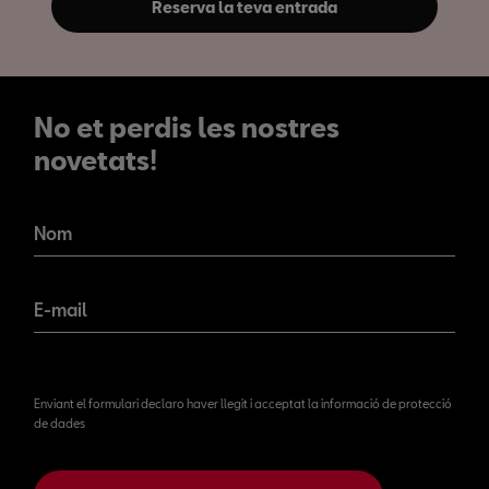
Reserva la teva entrada
No et perdis les nostres
novetats!
No et perdis les nostres
novetats!
Nom
E-mail
Enviant el formulari declaro haver llegit i acceptat la informació de protecció
de dades