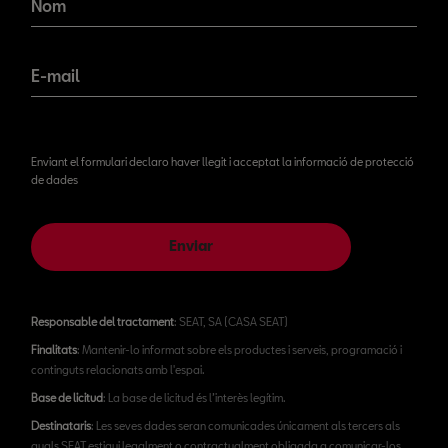
Nom
E-mail
Enviant el formulari declaro haver llegit i acceptat la informació de protecció
de dades
Enviar
Responsable del tractament
: SEAT, SA (CASA SEAT)
Finalitats
: Mantenir-lo informat sobre els productes i serveis, programació i
continguts relacionats amb l'espai.
Base de licitud
: La base de licitud és l’interès legítim.
Destinataris
: Les seves dades seran comunicades únicament als tercers als
quals SEAT estigui legalment o contractualment obligada a comunicar-los.