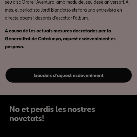
seu disc Ordre i Aventura, amb motiu del seu desè aniversari. A
més, el periodista Jordi Bianciotto els farà una entrevista en
directe abans i després d’escoltar l’àlbum.
A causa de les actuals mesures decretades per la
Generalitat de Catalunya, aquest esdeveniment es
posposa.
Gaudeix d'aquest esdeveniment
No et perdis les nostres
novetats!
No et perdis les nostres
novetats!