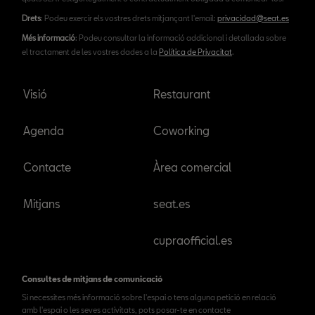
Drets
: Podeu exercir els vostres drets mitjançant l'email:
privacidad@seat.es
Més informació
: Podeu consultar la informació addicional i detallada sobre
el tractament de les vostres dades a la
Política de Privacitat
.
Visió
Restaurant
Agenda
Coworking
Contacte
Àrea comercial
Mitjans
seat.es
cupraofficial.es
Consultes de mitjans de comunicació
Si necessites més informació sobre l'espai o tens alguna petició en relació
amb l'espai o les seves activitats, pots posar-te en contacte