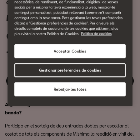
necessàries, de rendiment, de funcionalitat, dirigides i de xarxes
Cultura urbana
socials per a millorar la teva experiència a la web, mostrar-te
contingut personalitzat, publicitat rellevant i permetre't compartir
Mishima sona a CASA SEAT
contingut amb la teva xarxa. Pots gestionar les teves preferències
clicant a "Gestionar preferències de cookies". Per a veure els
detalls complets de cada una de les cookies que utilitzem, si us
plau visita la nostra Política de Cookies.
Política de cookies
06 de Novembre
Acceptar Cookies
18:30h
Gestionar preferències de cookies
Gaudeix d'aquest esdeveniment
Rebutjar-les totes
Alguna vegada has escoltat un àlbum al costat de la
banda?
Participa en el sorteig de deu entrades dobles per escoltar al
costat de tots els components de Mishima la reedició en vinil del