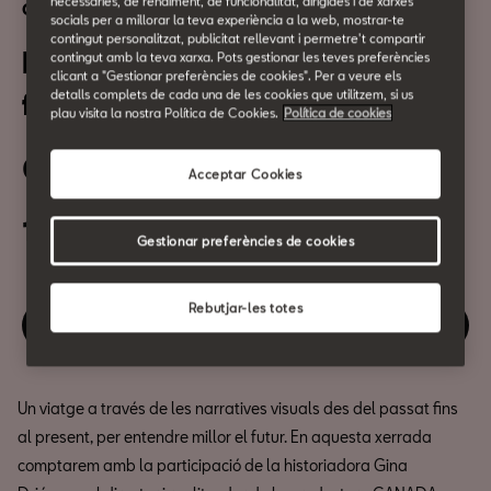
necessàries, de rendiment, de funcionalitat, dirigides i de xarxes
Cultura urbana
socials per a millorar la teva experiència a la web, mostrar-te
contingut personalitzat, publicitat rellevant i permetre't compartir
Passat i present: Meet the
contingut amb la teva xarxa. Pots gestionar les teves preferències
clicant a "Gestionar preferències de cookies". Per a veure els
future
detalls complets de cada una de les cookies que utilitzem, si us
plau visita la nostra Política de Cookies.
Política de cookies
03 de Desembre
Acceptar Cookies
19:00h
Gestionar preferències de cookies
Rebutjar-les totes
Gaudeix d'aquest esdeveniment
Un viatge a través de les narratives visuals des del passat fins
al present, per entendre millor el futur. En aquesta xerrada
comptarem amb la participació de la historiadora Gina