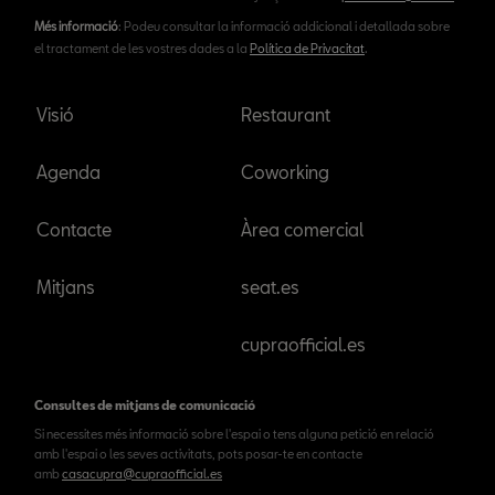
Més informació
: Podeu consultar la informació addicional i detallada sobre
el tractament de les vostres dades a la
Política de Privacitat
.
Visió
Restaurant
Agenda
Coworking
Contacte
Àrea comercial
Mitjans
seat.es
cupraofficial.es
Consultes de mitjans de comunicació
Si necessites més informació sobre l'espai o tens alguna petició en relació
amb l'espai o les seves activitats, pots posar-te en contacte
amb
casacupra@cupraofficial.es