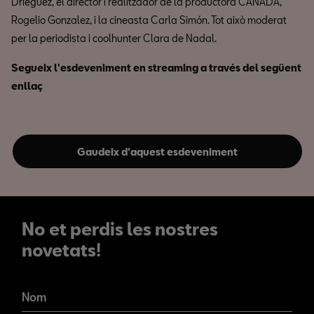
Driéguez, el director i realitzador de la productora CANADA,
Rogelio Gonzalez, i la cineasta Carla Simón. Tot això moderat
per la periodista i coolhunter Clara de Nadal.
Segueix l'esdeveniment en streaming a través del següent
enllaç
Gaudeix d'aquest esdeveniment
No et perdis les nostres
novetats!
No et perdis les nostres
novetats!
Nom