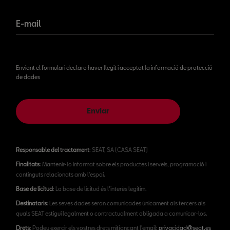
E-mail
Enviant el formulari declaro haver llegit i acceptat la informació de protecció
de dades
Enviar
Responsable del tractament
: SEAT, SA (CASA SEAT)
Finalitats
: Mantenir-lo informat sobre els productes i serveis, programació i
continguts relacionats amb l'espai.
Base de licitud
: La base de licitud és l’interès legítim.
Destinataris
: Les seves dades seran comunicades únicament als tercers als
quals SEAT estigui legalment o contractualment obligada a comunicar-los.
Drets
: Podeu exercir els vostres drets mitjançant l'email:
privacidad@seat.es