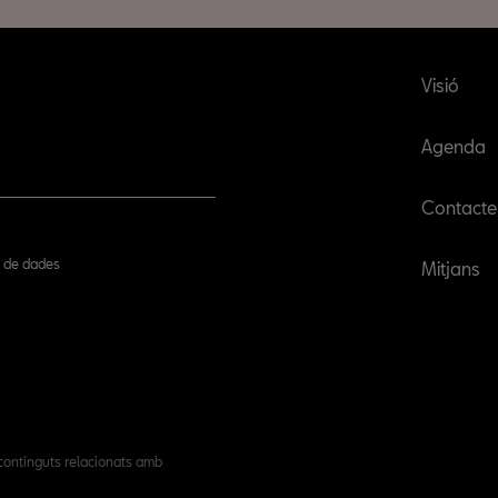
Visió
Agenda
Contacte
ió de dades
Mitjans
 continguts relacionats amb