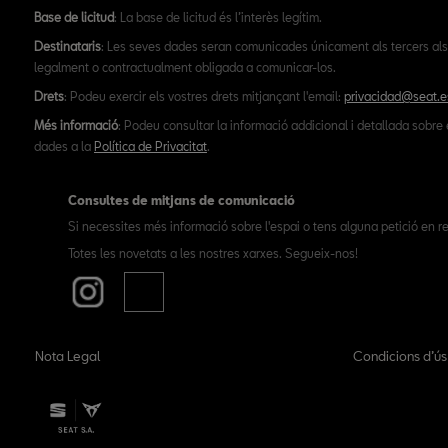
Base de licitud
: La base de licitud és l’interès legítim.
Destinataris
: Les seves dades seran comunicades únicament als tercers als
legalment o contractualment obligada a comunicar-los.
Drets
: Podeu exercir els vostres drets mitjançant l'email:
privacidad@seat.e
Més informació
: Podeu consultar la informació addicional i detallada sobre 
dades a la
Política de Privacitat
.
Consultes de mitjans de comunicació
Si necessites més informació sobre l'espai o tens alguna petició en re
Totes les novetats a les nostres xarxes. Segueix-nos!
Nota Legal
Condicions d’ú