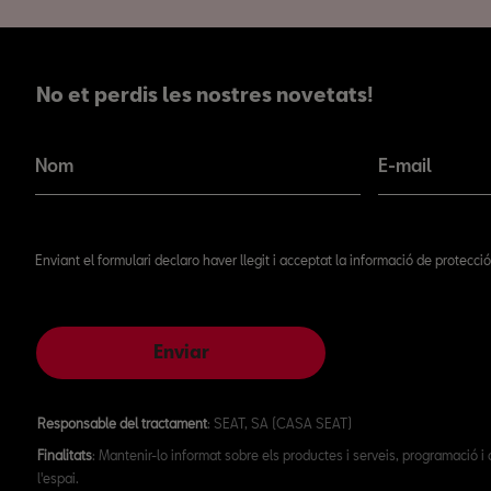
No et perdis les nostres novetats!
No et perdis les nostres novetats!
Nom
E-mail
Enviant el formulari declaro haver llegit i acceptat la informació de protecc
Enviar
Responsable del tractament
: SEAT, SA (CASA SEAT)
Finalitats
: Mantenir-lo informat sobre els productes i serveis, programació i
l'espai.