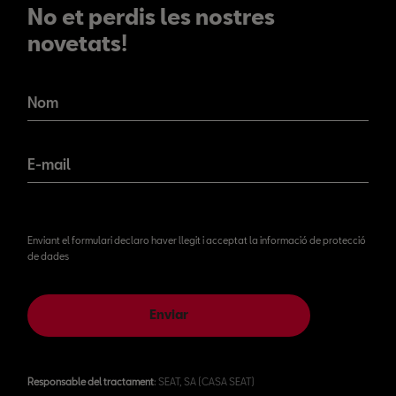
No et perdis les nostres
novetats!
No et perdis les nostres
novetats!
Nom
E-mail
Enviant el formulari declaro haver llegit i acceptat la informació de protecció
de dades
Enviar
Responsable del tractament
: SEAT, SA (CASA SEAT)