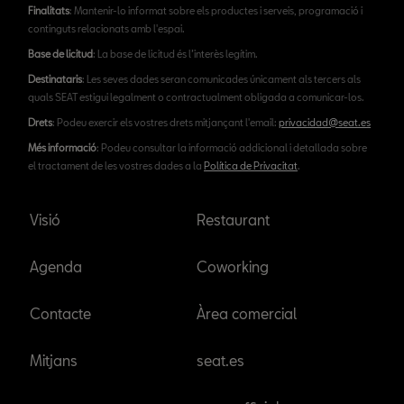
Finalitats
: Mantenir-lo informat sobre els productes i serveis, programació i
continguts relacionats amb l'espai.
Base de licitud
: La base de licitud és l’interès legítim.
Destinataris
: Les seves dades seran comunicades únicament als tercers als
quals SEAT estigui legalment o contractualment obligada a comunicar-los.
Drets
: Podeu exercir els vostres drets mitjançant l'email:
privacidad@seat.es
Més informació
: Podeu consultar la informació addicional i detallada sobre
el tractament de les vostres dades a la
Política de Privacitat
.
Visió
Restaurant
Agenda
Coworking
Contacte
Àrea comercial
Mitjans
seat.es