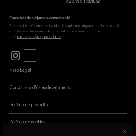
cupraofficial.es
Consultes de mitjans de comunicació
Si necessites més informació sobre l'espai o tens alguna petició en relació
amb l'espai o les seves activitats, pots posar-te en contacte
amb
casacupra@cupraofficial.es
Nota Legal
Condicions d’ús esdeveniments
Política de privacitat
Política de cookies