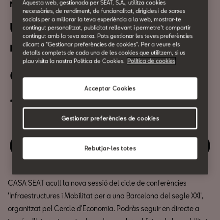
Aquesta web, gestionada per SEAT, S.A., utilitza cookies
Networking | Esdeveniment digital
necessàries, de rendiment, de funcionalitat, dirigides i de xarxes
socials per a millorar la teva experiència a la web, mostrar-te
Un nou acord per a la
contingut personalitzat, publicitat rellevant i permetre't compartir
contingut amb la teva xarxa. Pots gestionar les teves preferències
mobilitat
clicant a "Gestionar preferències de cookies". Per a veure els
detalls complets de cada una de les cookies que utilitzem, si us
plau visita la nostra Política de Cookies.
Política de cookies
01 de Juliol
Acceptar Cookies
13:00h
Gestionar preferències de cookies
Gaudeix d'aquest esdeveniment
Rebutjar-les totes
CASA SEAT acull la nova sessió del cicle de conferències
'Infraestructures i Mobilitat per a una Barcelona del segle XXI',
organitzat pel Cercle d'Economia. Podràs seguir en directe a