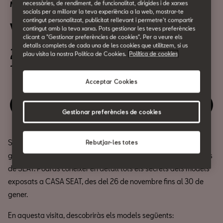
necessàries, de rendiment, de funcionalitat, dirigides i de xarxes
Mobilitat Urbana
socials per a millorar la teva experiència a la web, mostrar-te
contingut personalitzat, publicitat rellevant i permetre't compartir
Visita guiada a l'exposició XII
contingut amb la teva xarxa. Pots gestionar les teves preferències
clicant a "Gestionar preferències de cookies". Per a veure els
detalls complets de cada una de les cookies que utilitzem, si us
23 de Gener
plau visita la nostra Política de Cookies.
Política de cookies
11:30h
Acceptar Cookies
Gaudeix d'aquest esdeveniment
Gestionar preferències de cookies
Si ets dels que no només volen mirar, et proposem una visita
Rebutjar-les totes
guiada amb el nostre expert de la col·lecció de vehicles històrics
de SEAT. Podràs conèixer en detall tots els secrets dels models
exposats a CASA SEAT, des del 26 de novembre fins al 30 de
gener.
En aquesta visita, descobriràs els models següents: