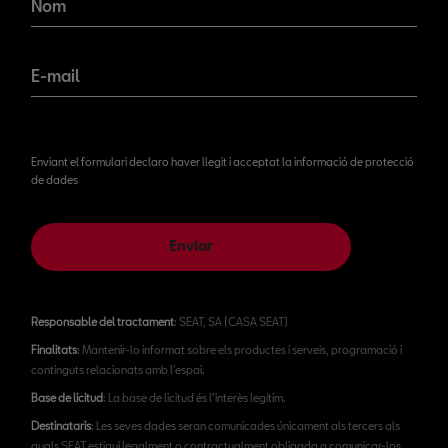
Nom
E-mail
Enviant el formulari declaro haver llegit i acceptat la informació de protecció
de dades
Enviar
Responsable del tractament
: SEAT, SA (CASA SEAT)
Finalitats
: Mantenir-lo informat sobre els productes i serveis, programació i
continguts relacionats amb l'espai.
Base de licitud
: La base de licitud és l’interès legítim.
Destinataris
: Les seves dades seran comunicades únicament als tercers als
quals SEAT estigui legalment o contractualment obligada a comunicar-los.