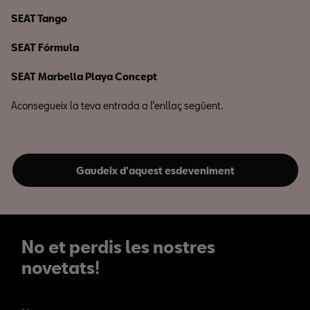
SEAT Tango
SEAT Fórmula
SEAT Marbella Playa Concept
Aconsegueix la teva entrada a l’enllaç següent.
Gaudeix d'aquest esdeveniment
No et perdis les nostres
novetats!
No et perdis les nostres
novetats!