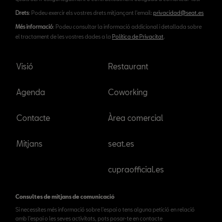
Drets
: Podeu exercir els vostres drets mitjançant l'email:
privacidad@seat.es
Més informació
: Podeu consultar la informació addicional i detallada sobre
el tractament de les vostres dades a la
Política de Privacitat
.
Visió
Restaurant
Agenda
Coworking
Contacte
Àrea comercial
Mitjans
seat.es
cupraofficial.es
Consultes de mitjans de comunicació
Si necessites més informació sobre l'espai o tens alguna petició en relació
amb l'espai o les seves activitats, pots posar-te en contacte