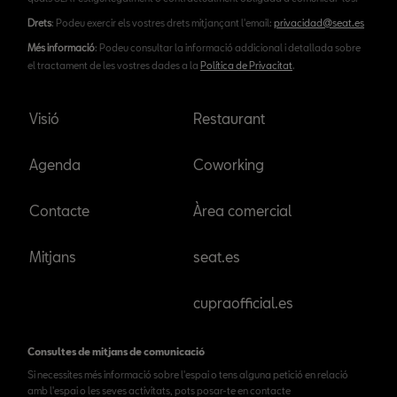
Drets
: Podeu exercir els vostres drets mitjançant l'email:
privacidad@seat.es
Més informació
: Podeu consultar la informació addicional i detallada sobre
el tractament de les vostres dades a la
Política de Privacitat
.
Visió
Restaurant
Agenda
Coworking
Contacte
Àrea comercial
Mitjans
seat.es
cupraofficial.es
Consultes de mitjans de comunicació
Si necessites més informació sobre l'espai o tens alguna petició en relació
amb l'espai o les seves activitats, pots posar-te en contacte