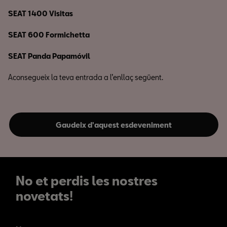
SEAT 1400 Visitas
SEAT 600 Formichetta
SEAT Panda Papamóvil
Aconsegueix la teva entrada a l’enllaç següent.
Gaudeix d'aquest esdeveniment
No et perdis les nostres
novetats!
No et perdis les nostres
novetats!