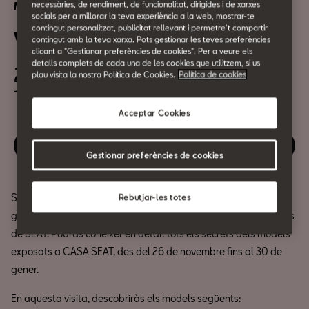
necessàries, de rendiment, de funcionalitat, dirigides i de xarxes
Mobilitat Urbana
socials per a millorar la teva experiència a la web, mostrar-te
contingut personalitzat, publicitat rellevant i permetre't compartir
Visita guiada a l'exposició XIII
contingut amb la teva xarxa. Pots gestionar les teves preferències
clicant a "Gestionar preferències de cookies". Per a veure els
detalls complets de cada una de les cookies que utilitzem, si us
27 de Gener
plau visita la nostra Política de Cookies.
Política de cookies
18:45h
Acceptar Cookies
Gaudeix d'aquest esdeveniment
Gestionar preferències de cookies
Si ets dels que no només volen mirar, et proposem una visita
Rebutjar-les totes
guiada amb el nostre expert de la col·lecció de vehicles històrics
de SEAT. Podràs conèixer en detall tots els secrets dels models
exposats a CASA SEAT, des del 26 de novembre fins al 30 de
gener.
En aquesta visita, descobriràs els models següents: