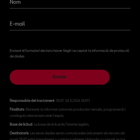
Nom
E-mail
Enviant el formulari declaro haver llegit i acceptat la informació de protecció
de dades
Enviar
Responsable del tractament
: SEAT, SA (CASA SEAT)
Finalitats
: Mantenir-lo informat sobre els productes i serveis, programació i
continguts relacionats amb l'espai.
Base de licitud
: La base de licitud és l’interès legítim.
Destinataris
: Les seves dades seran comunicades únicament als tercers als
quals SEAT estigui legalment o contractualment obligada a comunicar-los.