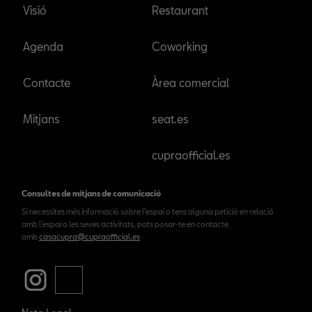
Visió
Restaurant
Agenda
Coworking
Contacte
Àrea comercial
Mitjans
seat.es
cupraofficial.es
Consultes de mitjans de comunicació
Si necessites més informació sobre l'espai o tens alguna petició en relació
amb l'espai o les seves activitats, pots posar-te en contacte
amb
casacupra@cupraofficial.es