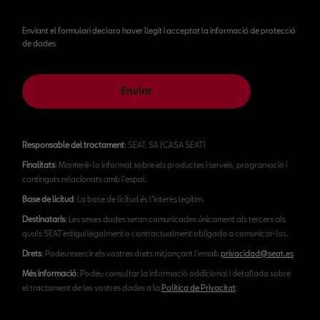
Enviant el formulari declaro haver llegit i acceptat la informació de protecció
de dades
Enviar
Responsable del tractament
: SEAT, SA (CASA SEAT)
Finalitats
: Mantenir-lo informat sobre els productes i serveis, programació i
continguts relacionats amb l'espai.
Base de licitud
: La base de licitud és l’interès legítim.
Destinataris
: Les seves dades seran comunicades únicament als tercers als
quals SEAT estigui legalment o contractualment obligada a comunicar-los.
Drets
: Podeu exercir els vostres drets mitjançant l'email:
privacidad@seat.es
Més informació
: Podeu consultar la informació addicional i detallada sobre
el tractament de les vostres dades a la
Política de Privacitat
.