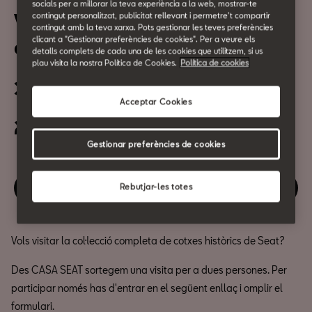
socials per a millorar la teva experiència a la web, mostrar-te
Visita a la col·lecció
contingut personalitzat, publicitat rellevant i permetre't compartir
contingut amb la teva xarxa. Pots gestionar les teves preferències
clicant a "Gestionar preferències de cookies". Per a veure els
d'històrics de SEAT
detalls complets de cada una de les cookies que utilitzem, si us
plau visita la nostra Política de Cookies.
Política de cookies
30 de Desembre
Acceptar Cookies
20:00h
Gestionar preferències de cookies
Gaudeix d'aquest esdeveniment
Rebutjar-les totes
Vols visitar la col·lecció completa de cotxes històrics de Seat?
Des CASA SEAT sortegem una visita per a dues persones. Per
participar només has d'entrar en el següent enllaç i omplir el
formulari.