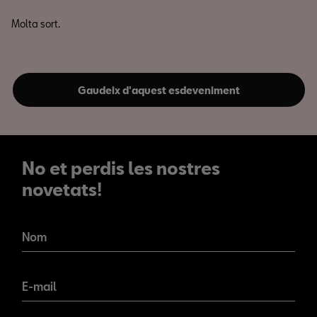
Molta sort.
Gaudeix d'aquest esdeveniment
No et perdis les nostres
novetats!
No et perdis les nostres
novetats!
Nom
E-mail